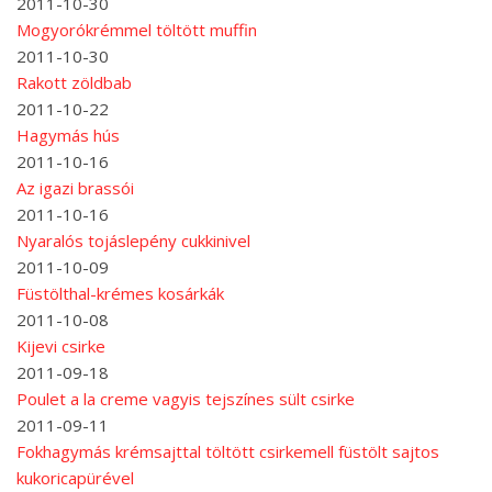
2011-10-30
Mogyorókrémmel töltött muffin
2011-10-30
Rakott zöldbab
2011-10-22
Hagymás hús
2011-10-16
Az igazi brassói
2011-10-16
Nyaralós tojáslepény cukkinivel
2011-10-09
Füstölthal-krémes kosárkák
2011-10-08
Kijevi csirke
2011-09-18
Poulet a la creme vagyis tejszínes sült csirke
2011-09-11
Fokhagymás krémsajttal töltött csirkemell füstölt sajtos
kukoricapürével