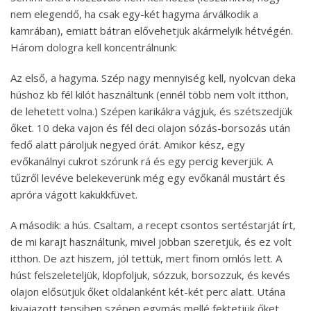
nem elegendő, ha csak egy-két hagyma árválkodik a
kamrában), emiatt bátran elővehetjük akármelyik hétvégén.
Három dologra kell koncentrálnunk:
Az első, a hagyma. Szép nagy mennyiség kell, nyolcvan deka
húshoz kb fél kilót használtunk (ennél több nem volt itthon,
de lehetett volna.) Szépen karikákra vágjuk, és szétszedjük
őket. 10 deka vajon és fél deci olajon sózás-borsozás után
fedő alatt pároljuk negyed órát. Amikor kész, egy
evőkanálnyi cukrot szórunk rá és egy percig keverjük. A
tűzről levéve belekeverünk még egy evőkanál mustárt és
apróra vágott kakukkfüvet.
A második: a hús. Csaltam, a recept csontos sertéstarját írt,
de mi karajt használtunk, mivel jobban szeretjük, és ez volt
itthon. De azt hiszem, jól tettük, mert finom omlós lett. A
húst felszeleteljük, klopfoljuk, sózzuk, borsozzuk, és kevés
olajon elősütjük őket oldalanként két-két perc alatt. Utána
kivajazott tepsiben szépen egymás mellé fektetjük őket.