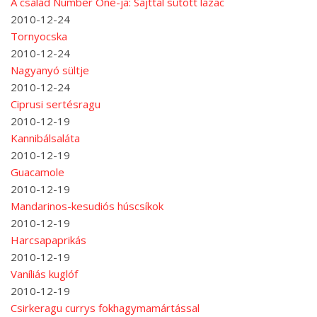
A család Number One-ja: Sajttal sütött lazac
2010-12-24
Tornyocska
2010-12-24
Nagyanyó sültje
2010-12-24
Ciprusi sertésragu
2010-12-19
Kannibálsaláta
2010-12-19
Guacamole
2010-12-19
Mandarinos-kesudiós húscsíkok
2010-12-19
Harcsapaprikás
2010-12-19
Vaníliás kuglóf
2010-12-19
Csirkeragu currys fokhagymamártással