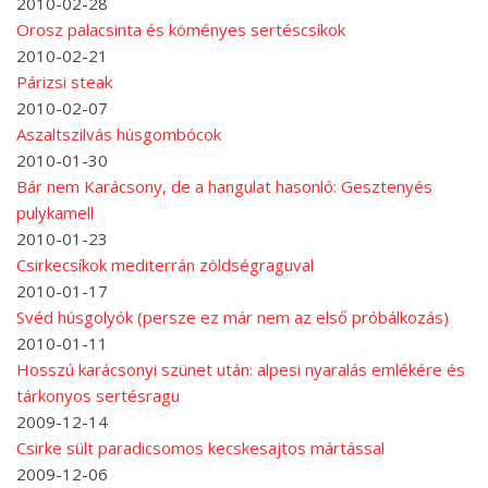
2010-02-28
Orosz palacsinta és köményes sertéscsíkok
2010-02-21
Párizsi steak
2010-02-07
Aszaltszilvás húsgombócok
2010-01-30
Bár nem Karácsony, de a hangulat hasonló: Gesztenyés
pulykamell
2010-01-23
Csirkecsíkok mediterrán zöldségraguval
2010-01-17
Svéd húsgolyók (persze ez már nem az első próbálkozás)
2010-01-11
Hosszú karácsonyi szünet után: alpesi nyaralás emlékére és
tárkonyos sertésragu
2009-12-14
Csirke sült paradicsomos kecskesajtos mártással
2009-12-06