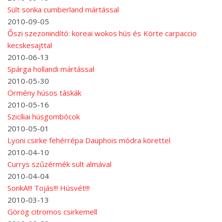
Sült sonka cumberland mártással
2010-09-05
Őszi szezonindító: koreai wokos hús és Körte carpaccio
kecskesajttal
2010-06-13
Spárga hollandi mártással
2010-05-30
Örmény húsos táskák
2010-05-16
Szicíliai húsgombócok
2010-05-01
Lyoni csirke fehérrépa Dauphois módra körettel
2010-04-10
Currys szűzérmék sült almával
2010-04-04
SonkA!!! Tojás!!! Húsvét!!!
2010-03-13
Görög citromos csirkemell