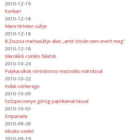
2010-12-19
Korikari
2010-12-18
Mami hirtelen sültje
2010-12-18
B.Zsuzsa marhasültje alias „amit István nem evett meg”
2010-12-18
Marokkói csirkés falatok
2010-10-24
Pulykacsíkok vörösboros-mazsolás mártással
2010-10-22
Indiai csirkeragu
2010-10-09
Szűzpecsenye görög paprikamártással
2010-10-03
Empanada
2010-09-26
Micuko szelet
2010-09-19