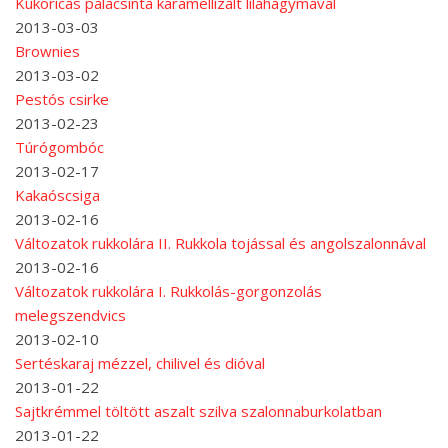
Kukoricás palacsinta karamellizált lilahagymával
2013-03-03
Brownies
2013-03-02
Pestós csirke
2013-02-23
Túrógombóc
2013-02-17
Kakaóscsiga
2013-02-16
Változatok rukkolára II. Rukkola tojással és angolszalonnával
2013-02-16
Változatok rukkolára I. Rukkolás-gorgonzolás
melegszendvics
2013-02-10
Sertéskaraj mézzel, chilivel és dióval
2013-01-22
Sajtkrémmel töltött aszalt szilva szalonnaburkolatban
2013-01-22