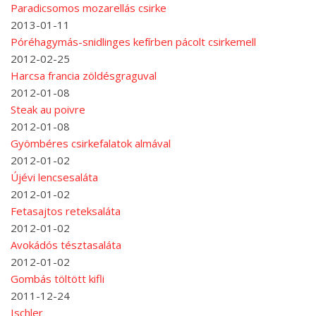
Paradicsomos mozarellás csirke
2013-01-11
Póréhagymás-snidlinges kefírben pácolt csirkemell
2012-02-25
Harcsa francia zöldésgraguval
2012-01-08
Steak au poivre
2012-01-08
Gyömbéres csirkefalatok almával
2012-01-02
Újévi lencsesaláta
2012-01-02
Fetasajtos reteksaláta
2012-01-02
Avokádós tésztasaláta
2012-01-02
Gombás töltött kifli
2011-12-24
Ischler