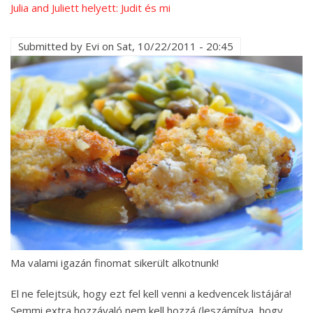
Julia and Juliett helyett: Judit és mi
Submitted by
Evi
on
Sat, 10/22/2011 - 20:45
Ma valami igazán finomat sikerült alkotnunk!
El ne felejtsük, hogy ezt fel kell venni a kedvencek listájára!
Semmi extra hozzávaló nem kell hozzá (leszámítva, hogy