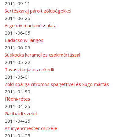
2011-09-11
Sertéskaraj párolt zöldségekkel
2011-06-25
Argentív marhahússaláta
2011-06-05
Badacsonyi lángos
2011-06-05
Sütikocka karamelles csokimártással
2011-05-22
Tavaszi tojásos nokedli
2011-05-01
Zöld spárga citromos spagettivel és Sugo mártás
2011-04-30
Flódni-rétes
2011-04-25
Garibaldi szelet
2011-04-25
Az ínyencmester csirkéje
2011-04-25