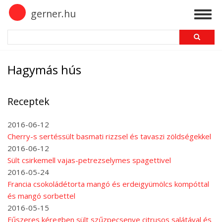
Skip
gerner.hu
Togg
to
navig
main
Search
content
Hagymás hús
Receptek
2016-06-12
Cherry-s sertéssült basmati rizzsel és tavaszi zöldségekkel
2016-06-12
Sült csirkemell vajas-petrezselymes spagettivel
2016-05-24
Francia csokoládétorta mangó és erdeigyümölcs kompóttal
és mangó sorbettel
2016-05-15
Fűszeres kéregben sült szűzpecsenye citrusos salátával és