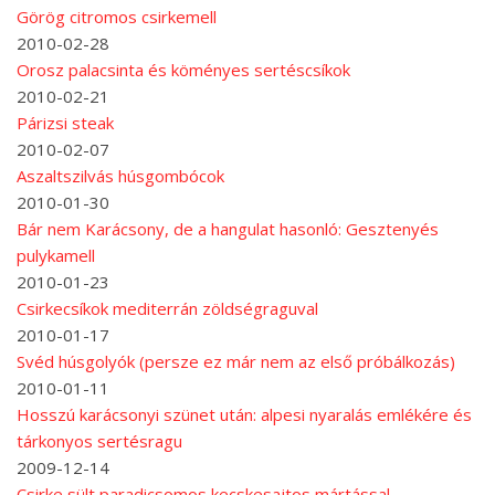
Görög citromos csirkemell
2010-02-28
Orosz palacsinta és köményes sertéscsíkok
2010-02-21
Párizsi steak
2010-02-07
Aszaltszilvás húsgombócok
2010-01-30
Bár nem Karácsony, de a hangulat hasonló: Gesztenyés
pulykamell
2010-01-23
Csirkecsíkok mediterrán zöldségraguval
2010-01-17
Svéd húsgolyók (persze ez már nem az első próbálkozás)
2010-01-11
Hosszú karácsonyi szünet után: alpesi nyaralás emlékére és
tárkonyos sertésragu
2009-12-14
Csirke sült paradicsomos kecskesajtos mártással