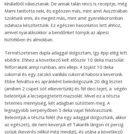
kínálatból választanak. De annak talán nincs is receptje, még
Mami tanította neki, és egészen más, mint amit Ausztriában
szoktunk enni, és megint más, mint amit gyerekkoromban
odahaza készítettünk. Ez egészen hasonlatos lett ahhoz,
amivel nyaralásokkor a bendőnket tömjük az alpesi
hüttékben és almokban.
Természetesen dupla adaggal dolgoztam, így épp elég lett
ebédre. Ehhez a következő kell: először 10 deka mazsolát
felforralunk annyi rumban, ami ellepi. 4 tojást 10 deka
cukorral és egy zacskó vaníliás cukorral habosra keverünk.
Ebbe felváltva és apránként beledolgozunk 20 dkg lisztet
(amiben 2 csipet sót elkevertünk) és fél deci tejet, a végén
beleöntjük a lecsepegtetett mazsolát. Mivel ez a tészta
tetemes mennyiség, két adagban sütöttem meg. A
legnagyobb serpenyőben 5 deka vajat felolvasztunk.
Beleöntjük a tészta felét (ha egy adaggal dolgoztunk, akkor
az egészet), de nem keverjük el! Takarék lángon öt percig
sütjük (keverés nélkül még mindig!), és utána a következő