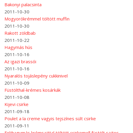
Bakonyi palacsinta
2011-10-30
Mogyorókrémmel töltött muffin
2011-10-30
Rakott zöldbab
2011-10-22
Hagymás hús
2011-10-16
Az igazi brassói
2011-10-16
Nyaralós tojáslepény cukkinivel
2011-10-09
Füstölthal-krémes kosárkák
2011-10-08
Kijevi csirke
2011-09-18
Poulet a la creme vagyis tejszínes sült csirke
2011-09-11
Fokhagymás krémsajttal töltött csirkemell füstölt sajtos