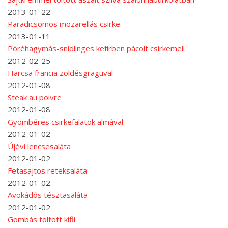
2013-01-22
Paradicsomos mozarellás csirke
2013-01-11
Póréhagymás-snidlinges kefírben pácolt csirkemell
2012-02-25
Harcsa francia zöldésgraguval
2012-01-08
Steak au poivre
2012-01-08
Gyömbéres csirkefalatok almával
2012-01-02
Újévi lencsesaláta
2012-01-02
Fetasajtos reteksaláta
2012-01-02
Avokádós tésztasaláta
2012-01-02
Gombás töltött kifli