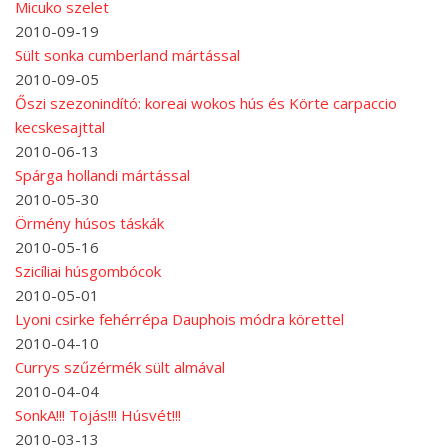
Micuko szelet
2010-09-19
Sült sonka cumberland mártással
2010-09-05
Őszi szezonindító: koreai wokos hús és Körte carpaccio
kecskesajttal
2010-06-13
Spárga hollandi mártással
2010-05-30
Örmény húsos táskák
2010-05-16
Szicíliai húsgombócok
2010-05-01
Lyoni csirke fehérrépa Dauphois módra körettel
2010-04-10
Currys szűzérmék sült almával
2010-04-04
SonkA!!! Tojás!!! Húsvét!!!
2010-03-13