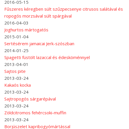
2016-05-15
Fűszeres kéregben sült szűzpecsenye citrusos salátával és
ropogós morzsával sült spárgával
2016-04-03
Joghurtos mártogatós
2015-01-04
Sertésérem jamaicai Jerk-szószban
2014-01-25
Spagetti füstölt lazaccal és édesköménnyel
2013-04-01
Sajtos pite
2013-03-24
Kakaós kocka
2013-03-24
Sajtropogós sárgarépával
2013-03-24
Zöldcitromos fehércsoki-muffin
2013-03-24
Borjúszelet kapribogyómártással