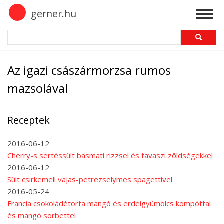
Skip
gerner.hu
Togg
to
navig
main
Search
content
Az igazi császármorzsa rumos
mazsolával
Receptek
2016-06-12
Cherry-s sertéssült basmati rizzsel és tavaszi zöldségekkel
2016-06-12
Sült csirkemell vajas-petrezselymes spagettivel
2016-05-24
Francia csokoládétorta mangó és erdeigyümölcs kompóttal
és mangó sorbettel