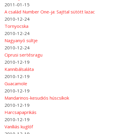
2011-01-15
A család Number One-ja: Sajttal sütött lazac
2010-12-24
Tornyocska
2010-12-24
Nagyanyó sültje
2010-12-24
Ciprusi sertésragu
2010-12-19
Kannibálsaláta
2010-12-19
Guacamole
2010-12-19
Mandarinos-kesudiós húscsíkok
2010-12-19
Harcsapaprikás
2010-12-19
Vaníliás kuglóf
2010-12-19