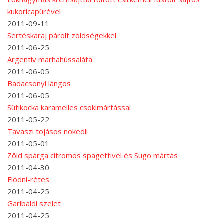
kukoricapürével
2011-09-11
Sertéskaraj párolt zöldségekkel
2011-06-25
Argentív marhahússaláta
2011-06-05
Badacsonyi lángos
2011-06-05
Sütikocka karamelles csokimártással
2011-05-22
Tavaszi tojásos nokedli
2011-05-01
Zöld spárga citromos spagettivel és Sugo mártás
2011-04-30
Flódni-rétes
2011-04-25
Garibaldi szelet
2011-04-25