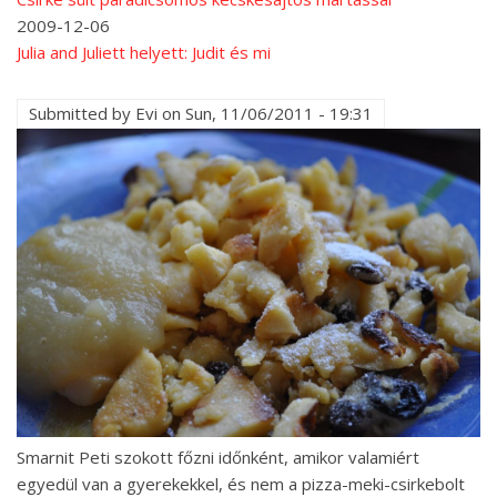
2009-12-06
Julia and Juliett helyett: Judit és mi
Submitted by
Evi
on
Sun, 11/06/2011 - 19:31
Smarnit Peti szokott főzni időnként, amikor valamiért
egyedül van a gyerekekkel, és nem a pizza-meki-csirkebolt