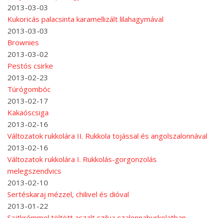
2013-03-03
Kukoricás palacsinta karamellizált lilahagymával
2013-03-03
Brownies
2013-03-02
Pestós csirke
2013-02-23
Túrógombóc
2013-02-17
Kakaóscsiga
2013-02-16
Változatok rukkolára II. Rukkola tojással és angolszalonnával
2013-02-16
Változatok rukkolára I. Rukkolás-gorgonzolás
melegszendvics
2013-02-10
Sertéskaraj mézzel, chilivel és dióval
2013-01-22
Sajtkrémmel töltött aszalt szilva szalonnaburkolatban