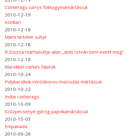
Csirkeragu currys fokhagymamártással
2010-12-19
Korikari
2010-12-18
Mami hirtelen sültje
2010-12-18
B.Zsuzsa marhasültje alias „amit István nem evett meg”
2010-12-18
Marokkói csirkés falatok
2010-10-24
Pulykacsíkok vörösboros-mazsolás mártással
2010-10-22
Indiai csirkeragu
2010-10-09
Szűzpecsenye görög paprikamártással
2010-10-03
Empanada
2010-09-26