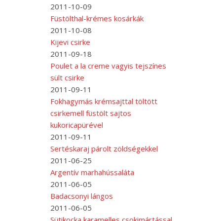
2011-10-09
Füstölthal-krémes kosárkák
2011-10-08
Kijevi csirke
2011-09-18
Poulet a la creme vagyis tejszínes
sült csirke
2011-09-11
Fokhagymás krémsajttal töltött
csirkemell füstölt sajtos
kukoricapürével
2011-09-11
Sertéskaraj párolt zöldségekkel
2011-06-25
Argentív marhahússaláta
2011-06-05
Badacsonyi lángos
2011-06-05
Sütikocka karamelles csokimártással