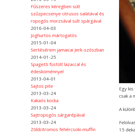
Fűszeres kéregben sült
szűzpecsenye citrusos salátával és
ropogós morzsával sült spárgával
2016-04-03
Joghurtos mártogatós
2015-01-04
Sertésérem jamaicai Jerk-szószban
2014-01-25
Spagetti füstölt lazaccal és
édesköménnyel
2013-04-01
Sajtos pite
Egy kis
2013-03-24
csak a 
Kakaós kocka
2013-03-24
A külön
Sajtropogós sárgarépával
2013-03-24
Felolva
Zöldcitromos fehércsoki-muffin
15 deka