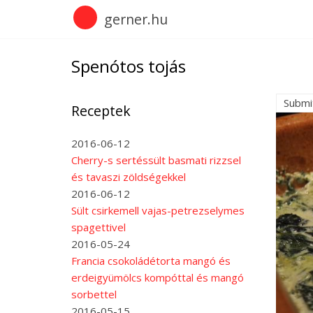
Skip
gerner.hu
to
main
content
Spenótos tojás
Submi
Receptek
2016-06-12
Cherry-s sertéssült basmati rizzsel
és tavaszi zöldségekkel
2016-06-12
Sült csirkemell vajas-petrezselymes
spagettivel
2016-05-24
Francia csokoládétorta mangó és
erdeigyümölcs kompóttal és mangó
sorbettel
2016-05-15