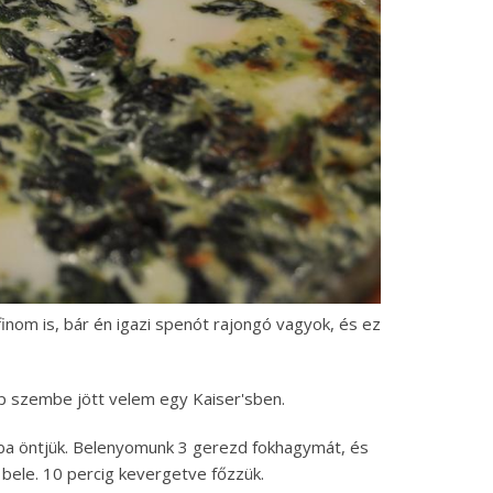
nom is, bár én igazi spenót rajongó vagyok, és ez
pp szembe jött velem egy Kaiser'sben.
basba öntjük. Belenyomunk 3 gerezd fokhagymát, és
bele. 10 percig kevergetve főzzük.