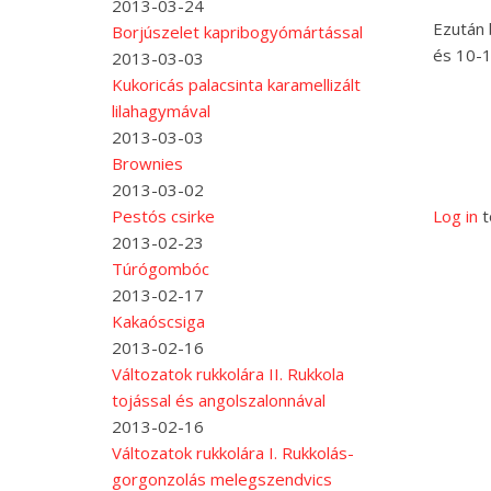
2013-03-24
Ezután 
Borjúszelet kapribogyómártással
és 10-1
2013-03-03
Kukoricás palacsinta karamellizált
lilahagymával
2013-03-03
Brownies
2013-03-02
Log in
t
Pestós csirke
2013-02-23
Túrógombóc
2013-02-17
Kakaóscsiga
2013-02-16
Változatok rukkolára II. Rukkola
tojással és angolszalonnával
2013-02-16
Változatok rukkolára I. Rukkolás-
gorgonzolás melegszendvics