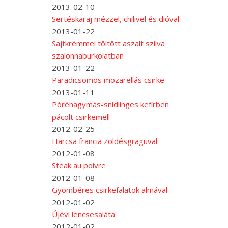
2013-02-10
Sertéskaraj mézzel, chilivel és dióval
2013-01-22
Sajtkrémmel töltött aszalt szilva
szalonnaburkolatban
2013-01-22
Paradicsomos mozarellás csirke
2013-01-11
Póréhagymás-snidlinges kefírben
pácolt csirkemell
2012-02-25
Harcsa francia zöldésgraguval
2012-01-08
Steak au poivre
2012-01-08
Gyömbéres csirkefalatok almával
2012-01-02
Újévi lencsesaláta
2012-01-02