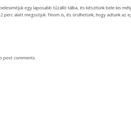
belesimitjük egy laposabb tűzálló tálba, és készítünk bele kis m
2 perc alatt megsütjük. Finom is, és örülhetünk, hogy adtunk az 
o post comments