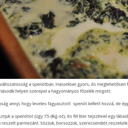
 változatosság a spenótban. Hasonlóan gyors, és meglehetősen fi
második helyen szerepel a hagyományos főzelék mögött.
bság annyi, hogy leveles fagyasztott spenót kellett hozzá, de é
sztjuk a spenótot (úgy 75 dkg-ot), és fél liter tejszínnel egy lá
 reszelt parmezánt. Sózzuk, borsozzuk, szerecsendiót reszelünk 