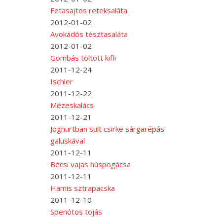
Fetasajtos reteksaláta
2012-01-02
Avokádós tésztasaláta
2012-01-02
Gombás töltött kifli
2011-12-24
Ischler
2011-12-22
Mézeskalács
2011-12-21
Joghurtban sült csirke sárgarépás
galuskával
2011-12-11
Bécsi vajas húspogácsa
2011-12-11
Hamis sztrapacska
2011-12-10
Spenótos tojás