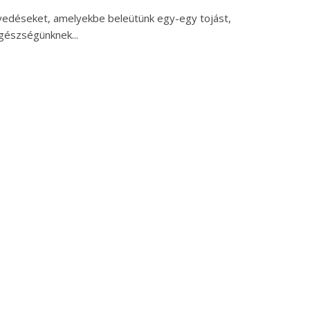
élyedéseket, amelyekbe beleütünk egy-egy tojást,
egészségünknek...