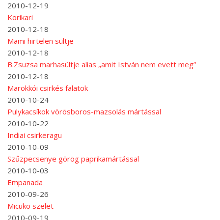
2010-12-19
Korikari
2010-12-18
Mami hirtelen sültje
2010-12-18
B.Zsuzsa marhasültje alias „amit István nem evett meg”
2010-12-18
Marokkói csirkés falatok
2010-10-24
Pulykacsíkok vörösboros-mazsolás mártással
2010-10-22
Indiai csirkeragu
2010-10-09
Szűzpecsenye görög paprikamártással
2010-10-03
Empanada
2010-09-26
Micuko szelet
2010-09-19