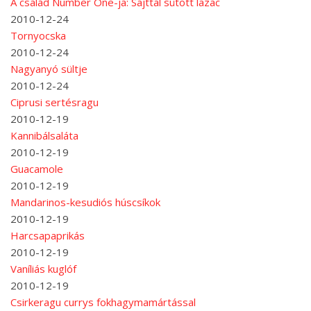
A család Number One-ja: Sajttal sütött lazac
2010-12-24
Tornyocska
2010-12-24
Nagyanyó sültje
2010-12-24
Ciprusi sertésragu
2010-12-19
Kannibálsaláta
2010-12-19
Guacamole
2010-12-19
Mandarinos-kesudiós húscsíkok
2010-12-19
Harcsapaprikás
2010-12-19
Vaníliás kuglóf
2010-12-19
Csirkeragu currys fokhagymamártással