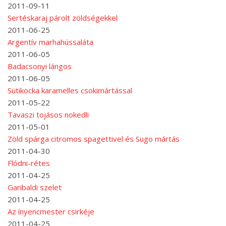
2011-09-11
Sertéskaraj párolt zöldségekkel
2011-06-25
Argentív marhahússaláta
2011-06-05
Badacsonyi lángos
2011-06-05
Sütikocka karamelles csokimártással
2011-05-22
Tavaszi tojásos nokedli
2011-05-01
Zöld spárga citromos spagettivel és Sugo mártás
2011-04-30
Flódni-rétes
2011-04-25
Garibaldi szelet
2011-04-25
Az ínyencmester csirkéje
2011-04-25