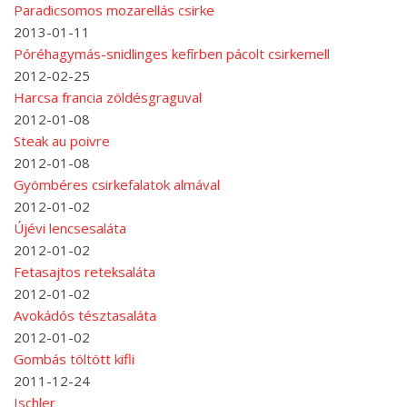
Paradicsomos mozarellás csirke
2013-01-11
Póréhagymás-snidlinges kefírben pácolt csirkemell
2012-02-25
Harcsa francia zöldésgraguval
2012-01-08
Steak au poivre
2012-01-08
Gyömbéres csirkefalatok almával
2012-01-02
Újévi lencsesaláta
2012-01-02
Fetasajtos reteksaláta
2012-01-02
Avokádós tésztasaláta
2012-01-02
Gombás töltött kifli
2011-12-24
Ischler