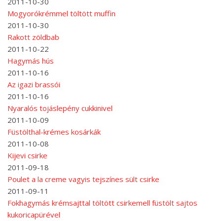
2011-10-30
Mogyorókrémmel töltött muffin
2011-10-30
Rakott zöldbab
2011-10-22
Hagymás hús
2011-10-16
Az igazi brassói
2011-10-16
Nyaralós tojáslepény cukkinivel
2011-10-09
Füstölthal-krémes kosárkák
2011-10-08
Kijevi csirke
2011-09-18
Poulet a la creme vagyis tejszínes sült csirke
2011-09-11
Fokhagymás krémsajttal töltött csirkemell füstölt sajtos
kukoricapürével