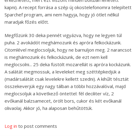
kapni). A recept forrása a szép új okostelefonomra telepített
Sparchef program, ami nem hagyja, hogy jó ötlet nélkül
maradjak főzés előtt.
Megfőzünk 30 deka pennét vigyázva, hogy ne legyen túl
puha. 2 avokádót meghámozunk és apróra felkockázunk.
Citomlével meglocsoljuk, hogy ne barnuljon meg. 2 narancsot
is meghámozunk és felkockázunk, de ezt nem kell
meglocsolni... 25 deka füstölt mozarellát is apróra kockázunk.
A salátát megmossuk, a leveleket meg széttépkedjük a
(madársalátát csak levelekre kellett szedni). A kihűlt tésztát
összekeverjük egy nagy tálban a többi hozzávalóval, majd
meglocsoljuk a következő öntettel: fél deciliter víz, 2
evőkanál balzsamecet, örölt bors, cukor és két evőkanál
olivaolaj. Akkor jó, ha alaposan behűtöttük.
Log in
to post comments