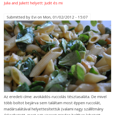
Julia and Juliett helyett: Judit és mi
Submitted by
Evi
on
Mon, 01/02/2012 - 15:07
Az eredeti címe: avokádós-ruccolás tésztasaláta. De mivel
több boltot bejárva sem találtam most éppen ruccolát,
madársalátával helyettesítettük (valami nagy szállítmány
érkezhetett, mert ezt viszont minden boltban lehetett