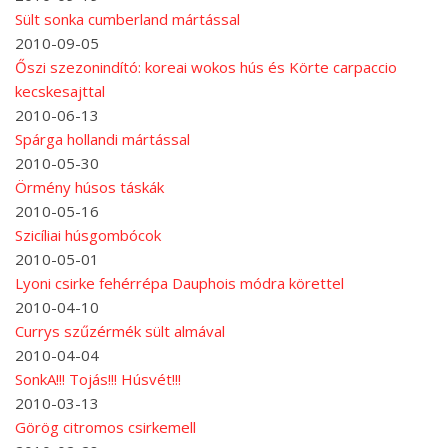
Sült sonka cumberland mártással
2010-09-05
Őszi szezonindító: koreai wokos hús és Körte carpaccio
kecskesajttal
2010-06-13
Spárga hollandi mártással
2010-05-30
Örmény húsos táskák
2010-05-16
Szicíliai húsgombócok
2010-05-01
Lyoni csirke fehérrépa Dauphois módra körettel
2010-04-10
Currys szűzérmék sült almával
2010-04-04
SonkA!!! Tojás!!! Húsvét!!!
2010-03-13
Görög citromos csirkemell