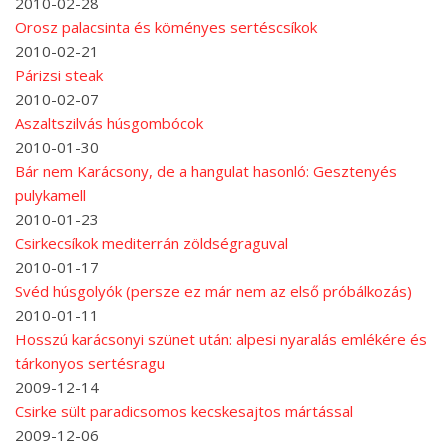
2010-02-28
Orosz palacsinta és köményes sertéscsíkok
2010-02-21
Párizsi steak
2010-02-07
Aszaltszilvás húsgombócok
2010-01-30
Bár nem Karácsony, de a hangulat hasonló: Gesztenyés
pulykamell
2010-01-23
Csirkecsíkok mediterrán zöldségraguval
2010-01-17
Svéd húsgolyók (persze ez már nem az első próbálkozás)
2010-01-11
Hosszú karácsonyi szünet után: alpesi nyaralás emlékére és
tárkonyos sertésragu
2009-12-14
Csirke sült paradicsomos kecskesajtos mártással
2009-12-06