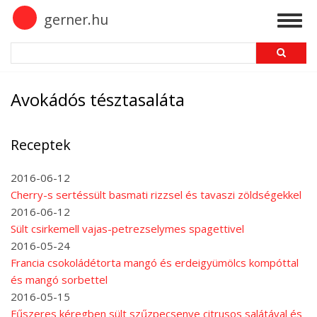
Skip
gerner.hu
Togg
to
navig
main
Search
content
Avokádós tésztasaláta
Receptek
2016-06-12
Cherry-s sertéssült basmati rizzsel és tavaszi zöldségekkel
2016-06-12
Sült csirkemell vajas-petrezselymes spagettivel
2016-05-24
Francia csokoládétorta mangó és erdeigyümölcs kompóttal
és mangó sorbettel
2016-05-15
Fűszeres kéregben sült szűzpecsenye citrusos salátával és