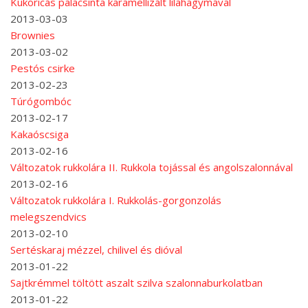
Kukoricás palacsinta karamellizált lilahagymával
2013-03-03
Brownies
2013-03-02
Pestós csirke
2013-02-23
Túrógombóc
2013-02-17
Kakaóscsiga
2013-02-16
Változatok rukkolára II. Rukkola tojással és angolszalonnával
2013-02-16
Változatok rukkolára I. Rukkolás-gorgonzolás
melegszendvics
2013-02-10
Sertéskaraj mézzel, chilivel és dióval
2013-01-22
Sajtkrémmel töltött aszalt szilva szalonnaburkolatban
2013-01-22