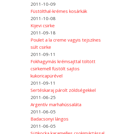
2011-10-09
Füstölthal-krémes kosárkák
2011-10-08
Kijevi csirke
2011-09-18
Poulet a la creme vagyis tejszínes
sült csirke
2011-09-11
Fokhagymás krémsajttal töltött
csirkemell füstölt sajtos
kukoricapürével
2011-09-11
Sertéskaraj párolt zöldségekkel
2011-06-25
Argentív marhahússaláta
2011-06-05
Badacsonyi lángos
2011-06-05
Sütikocka karamelles csokimártással