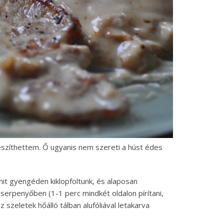
észíthettem. Ő ugyanis nem szereti a húst édes
mit gyengéden kiklopfoltunk, és alaposan
rpenyőben (1-1 perc mindkét oldalon pírítani,
szeletek hőálló tálban alufóliával letakarva