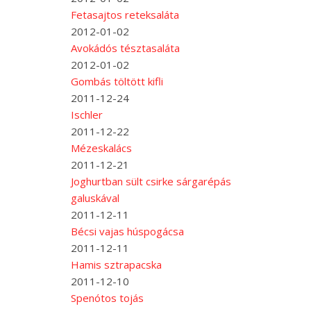
Fetasajtos reteksaláta
2012-01-02
Avokádós tésztasaláta
2012-01-02
Gombás töltött kifli
2011-12-24
Ischler
2011-12-22
Mézeskalács
2011-12-21
Joghurtban sült csirke sárgarépás
galuskával
2011-12-11
Bécsi vajas húspogácsa
2011-12-11
Hamis sztrapacska
2011-12-10
Spenótos tojás