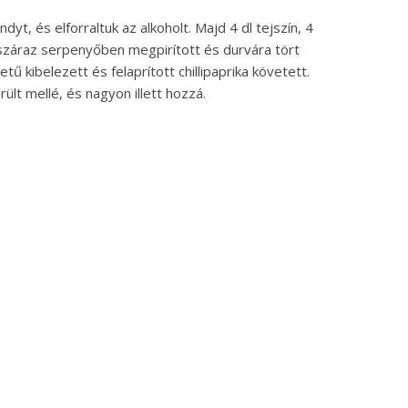
, és elforraltuk az alkoholt. Majd 4 dl tejszín, 4
záraz serpenyőben megpirított és durvára tört
ű kibelezett és felaprított chillipaprika követett.
ült mellé, és nagyon illett hozzá.