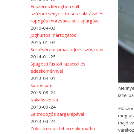
Fűszeres kéregben sült
szűzpecsenye citrusos salátával és
ropogós morzsával sült spárgával
2016-04-03
Joghurtos mártogatós
2015-01-04
Sertésérem jamaicai Jerk-szószban
2014-01-25
Spagetti füstölt lazaccal és
édesköménnyel
2013-04-01
Sajtos pite
Mennyei
2013-03-24
ízzel p
Kakaós kocka
2013-03-24
Először
Sajtropogós sárgarépával
megsózt
2013-03-24
majd va
Zöldcitromos fehércsoki-muffin
várakoz