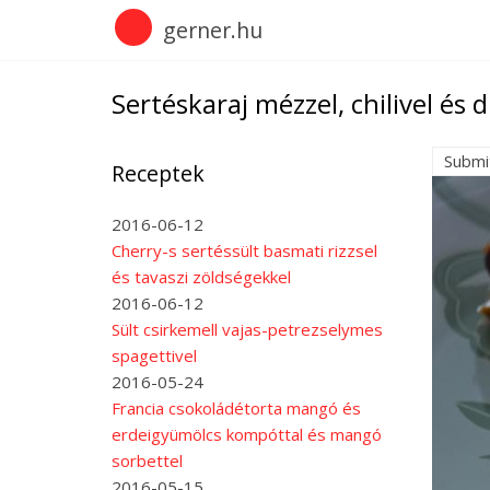
Skip
gerner.hu
to
main
content
Sertéskaraj mézzel, chilivel és d
Submi
Receptek
2016-06-12
Cherry-s sertéssült basmati rizzsel
és tavaszi zöldségekkel
2016-06-12
Sült csirkemell vajas-petrezselymes
spagettivel
2016-05-24
Francia csokoládétorta mangó és
erdeigyümölcs kompóttal és mangó
sorbettel
2016-05-15