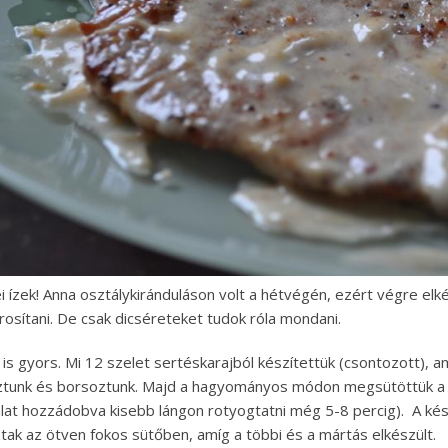
 ízek! Anna osztálykiránduláson volt a hétvégén, ezért végre elk
árosítani. De csak dicséreteket tudok róla mondani.
 is gyors. Mi 12 szelet sertéskarajból készítettük (csontozott), a
unk és borsoztunk. Majd a hagyományos módon megsütöttük a se
lat hozzádobva kisebb lángon rotyogtatni még 5-8 percig). A kész 
tak az ötven fokos sütőben, amíg a többi és a mártás elkészült.