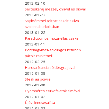
2013-02-10
Sertéskaraj mézzel, chilivel és dióval
2013-01-22
Sajtkrémmel töltött aszalt szilva
szalonnaburkolatban
2013-01-22
Paradicsomos mozarellás csirke
2013-01-11
Póréhagymás-snidlinges kefírben
pácolt csirkemell
2012-02-25
Harcsa francia zöldésgraguval
2012-01-08
Steak au poivre
2012-01-08
Gyömbéres csirkefalatok almával
2012-01-02
Újévi lencsesaláta
2012-01-02