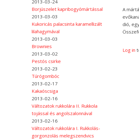
2013-03-24
Borjúszelet kapribogyómártással
A mártá
2013-03-03
evőkaná
Kukoricás palacsinta karamellizált
dió, egy
lilahagymával
Összefo
2013-03-03
Brownies
Log in
t
2013-03-02
Pestós csirke
2013-02-23
Túrógombóc
2013-02-17
Kakaóscsiga
2013-02-16
Változatok rukkolára II. Rukkola
tojással és angolszalonnával
2013-02-16
Változatok rukkolára I. Rukkolás-
gorgonzolás melegszendvics