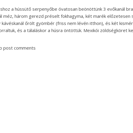
shoz a hússütő serpenyőbe óvatosan beönöttünk 3 evőkanál brandyt
l méz, három gerezd préselt fokhagyma, két marék előzetesen s
 kávéskanál őrölt gyömbér (friss nem lévén itthon), és két kisméret
rraltuk, és a tálaláskor a húsra öntöttük. Mexikói zöldségköret ker
o post comments