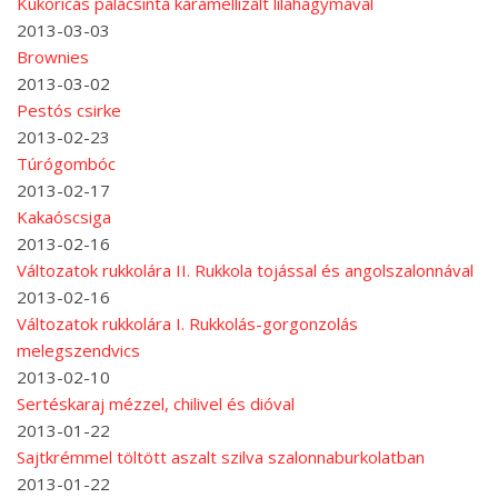
Kukoricás palacsinta karamellizált lilahagymával
2013-03-03
Brownies
2013-03-02
Pestós csirke
2013-02-23
Túrógombóc
2013-02-17
Kakaóscsiga
2013-02-16
Változatok rukkolára II. Rukkola tojással és angolszalonnával
2013-02-16
Változatok rukkolára I. Rukkolás-gorgonzolás
melegszendvics
2013-02-10
Sertéskaraj mézzel, chilivel és dióval
2013-01-22
Sajtkrémmel töltött aszalt szilva szalonnaburkolatban
2013-01-22