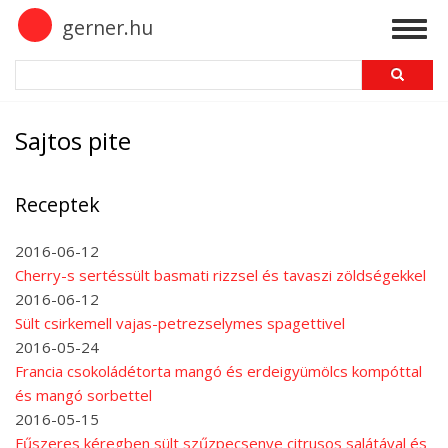
Skip
gerner.hu
Togg
to
navig
main
Search
content
Sajtos pite
Receptek
2016-06-12
Cherry-s sertéssült basmati rizzsel és tavaszi zöldségekkel
2016-06-12
Sült csirkemell vajas-petrezselymes spagettivel
2016-05-24
Francia csokoládétorta mangó és erdeigyümölcs kompóttal
és mangó sorbettel
2016-05-15
Fűszeres kéregben sült szűzpecsenye citrusos salátával és