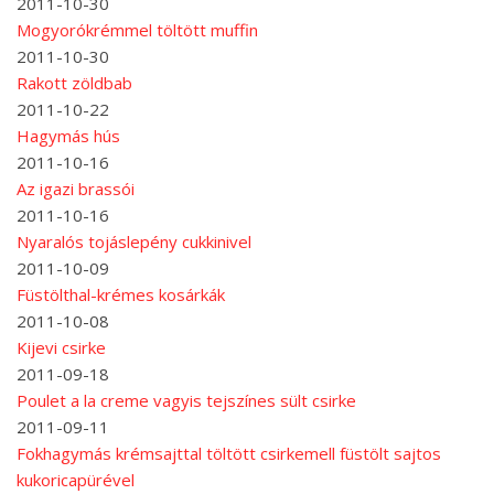
2011-10-30
Mogyorókrémmel töltött muffin
2011-10-30
Rakott zöldbab
2011-10-22
Hagymás hús
2011-10-16
Az igazi brassói
2011-10-16
Nyaralós tojáslepény cukkinivel
2011-10-09
Füstölthal-krémes kosárkák
2011-10-08
Kijevi csirke
2011-09-18
Poulet a la creme vagyis tejszínes sült csirke
2011-09-11
Fokhagymás krémsajttal töltött csirkemell füstölt sajtos
kukoricapürével