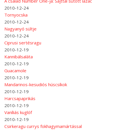
A család Number One-ja: Sajttal sütött lazac
2010-12-24
Tornyocska
2010-12-24
Nagyanyó sültje
2010-12-24
Ciprusi sertésragu
2010-12-19
Kannibálsaláta
2010-12-19
Guacamole
2010-12-19
Mandarinos-kesudiós húscsíkok
2010-12-19
Harcsapaprikás
2010-12-19
Vaníliás kuglóf
2010-12-19
Csirkeragu currys fokhagymamártással