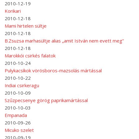
2010-12-19
Korikari
2010-12-18
Mami hirtelen sültje
2010-12-18
B.Zsuzsa marhasültje alias „amit István nem evett meg”
2010-12-18
Marokkói csirkés falatok
2010-10-24
Pulykacsíkok vörösboros-mazsolás mártással
2010-10-22
Indiai csirkeragu
2010-10-09
Szűzpecsenye görög paprikamártással
2010-10-03
Empanada
2010-09-26
Micuko szelet
2010-09-19