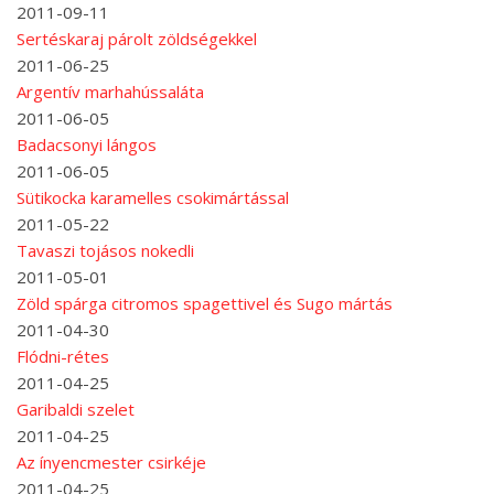
2011-09-11
Sertéskaraj párolt zöldségekkel
2011-06-25
Argentív marhahússaláta
2011-06-05
Badacsonyi lángos
2011-06-05
Sütikocka karamelles csokimártással
2011-05-22
Tavaszi tojásos nokedli
2011-05-01
Zöld spárga citromos spagettivel és Sugo mártás
2011-04-30
Flódni-rétes
2011-04-25
Garibaldi szelet
2011-04-25
Az ínyencmester csirkéje
2011-04-25