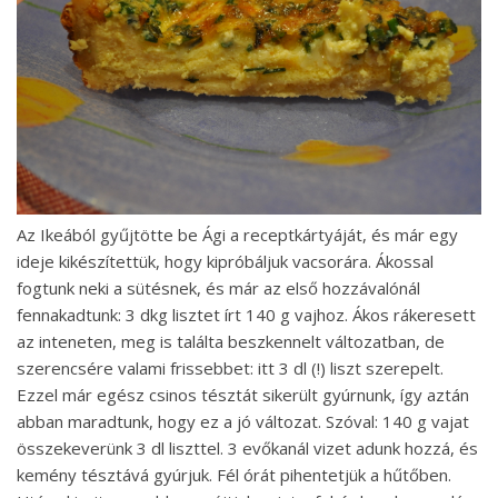
Az Ikeából gyűjtötte be Ági a receptkártyáját, és már egy
ideje kikészítettük, hogy kipróbáljuk vacsorára. Ákossal
fogtunk neki a sütésnek, és már az első hozzávalónál
fennakadtunk: 3 dkg lisztet írt 140 g vajhoz. Ákos rákeresett
az inteneten, meg is találta beszkennelt változatban, de
szerencsére valami frissebbet: itt 3 dl (!) liszt szerepelt.
Ezzel már egész csinos tésztát sikerült gyúrnunk, így aztán
abban maradtunk, hogy ez a jó változat. Szóval: 140 g vajat
összekeverünk 3 dl liszttel. 3 evőkanál vizet adunk hozzá, és
kemény tésztává gyúrjuk. Fél órát pihentetjük a hűtőben.