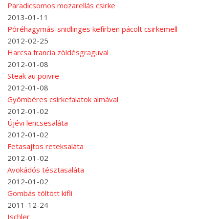
Paradicsomos mozarellás csirke
2013-01-11
Póréhagymás-snidlinges kefírben pácolt csirkemell
2012-02-25
Harcsa francia zöldésgraguval
2012-01-08
Steak au poivre
2012-01-08
Gyömbéres csirkefalatok almával
2012-01-02
Újévi lencsesaláta
2012-01-02
Fetasajtos reteksaláta
2012-01-02
Avokádós tésztasaláta
2012-01-02
Gombás töltött kifli
2011-12-24
Ischler