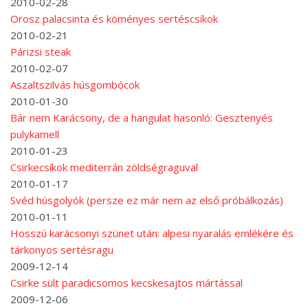
2010-02-28
Orosz palacsinta és köményes sertéscsíkok
2010-02-21
Párizsi steak
2010-02-07
Aszaltszilvás húsgombócok
2010-01-30
Bár nem Karácsony, de a hangulat hasonló: Gesztenyés
pulykamell
2010-01-23
Csirkecsíkok mediterrán zöldségraguval
2010-01-17
Svéd húsgolyók (persze ez már nem az első próbálkozás)
2010-01-11
Hosszú karácsonyi szünet után: alpesi nyaralás emlékére és
tárkonyos sertésragu
2009-12-14
Csirke sült paradicsomos kecskesajtos mártással
2009-12-06