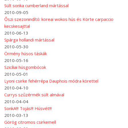
Sült sonka cumberland mártással
2010-09-05
Őszi szezonindító: koreai wokos hús és Körte carpaccio
kecskesajttal
2010-06-13
Spárga hollandi mártással
2010-05-30
Örmény húsos táskák
2010-05-16
Szicíliai húsgombócok
2010-05-01
Lyoni csirke fehérrépa Dauphois módra körettel
2010-04-10
Currys szűzérmék sült almával
2010-04-04
SonkA!!! Tojás!!! Húsvét!!!
2010-03-13
Görög citromos csirkemell