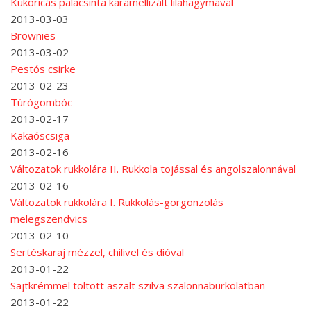
Kukoricás palacsinta karamellizált lilahagymával
2013-03-03
Brownies
2013-03-02
Pestós csirke
2013-02-23
Túrógombóc
2013-02-17
Kakaóscsiga
2013-02-16
Változatok rukkolára II. Rukkola tojással és angolszalonnával
2013-02-16
Változatok rukkolára I. Rukkolás-gorgonzolás
melegszendvics
2013-02-10
Sertéskaraj mézzel, chilivel és dióval
2013-01-22
Sajtkrémmel töltött aszalt szilva szalonnaburkolatban
2013-01-22