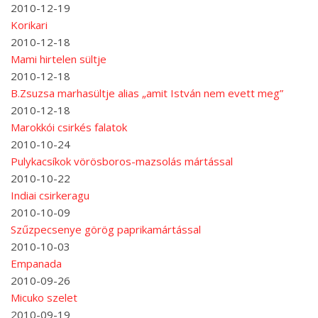
2010-12-19
Korikari
2010-12-18
Mami hirtelen sültje
2010-12-18
B.Zsuzsa marhasültje alias „amit István nem evett meg”
2010-12-18
Marokkói csirkés falatok
2010-10-24
Pulykacsíkok vörösboros-mazsolás mártással
2010-10-22
Indiai csirkeragu
2010-10-09
Szűzpecsenye görög paprikamártással
2010-10-03
Empanada
2010-09-26
Micuko szelet
2010-09-19