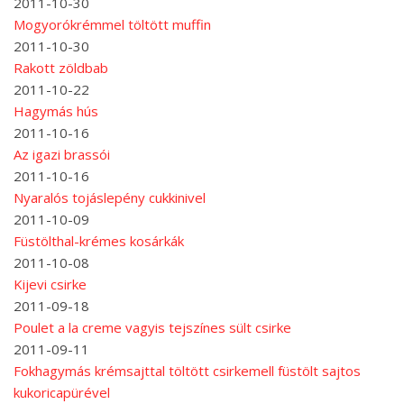
2011-10-30
Mogyorókrémmel töltött muffin
2011-10-30
Rakott zöldbab
2011-10-22
Hagymás hús
2011-10-16
Az igazi brassói
2011-10-16
Nyaralós tojáslepény cukkinivel
2011-10-09
Füstölthal-krémes kosárkák
2011-10-08
Kijevi csirke
2011-09-18
Poulet a la creme vagyis tejszínes sült csirke
2011-09-11
Fokhagymás krémsajttal töltött csirkemell füstölt sajtos
kukoricapürével