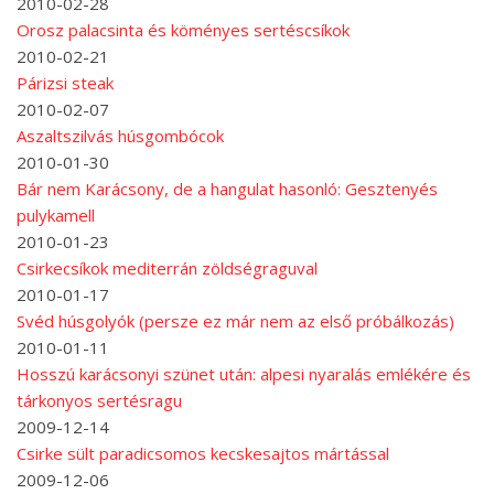
2010-02-28
Orosz palacsinta és köményes sertéscsíkok
2010-02-21
Párizsi steak
2010-02-07
Aszaltszilvás húsgombócok
2010-01-30
Bár nem Karácsony, de a hangulat hasonló: Gesztenyés
pulykamell
2010-01-23
Csirkecsíkok mediterrán zöldségraguval
2010-01-17
Svéd húsgolyók (persze ez már nem az első próbálkozás)
2010-01-11
Hosszú karácsonyi szünet után: alpesi nyaralás emlékére és
tárkonyos sertésragu
2009-12-14
Csirke sült paradicsomos kecskesajtos mártással
2009-12-06