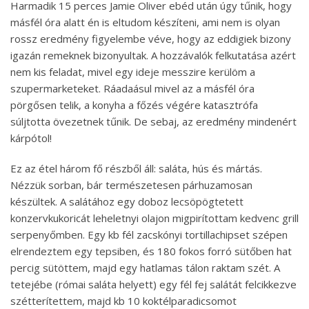
Harmadik 15 perces Jamie Oliver ebéd után úgy tűnik, hogy
másfél óra alatt én is eltudom készíteni, ami nem is olyan
rossz eredmény figyelembe véve, hogy az eddigiek bizony
igazán remeknek bizonyultak. A hozzávalók felkutatása azért
nem kis feladat, mivel egy ideje messzire kerülöm a
szupermarketeket. Ráadaásul mivel az a másfél óra
pörgősen telik, a konyha a főzés végére katasztrófa
súljtotta övezetnek tűnik. De sebaj, az eredmény mindenért
kárpótol!
Ez az étel három fő részből áll: saláta, hús és mártás.
Nézzük sorban, bár természetesen párhuzamosan
készültek. A salátához egy doboz lecsöpögtetett
konzervkukoricát leheletnyi olajon migpirítottam kedvenc grill
serpenyőmben. Egy kb fél zacskónyi tortillachipset szépen
elrendeztem egy tepsiben, és 180 fokos forró sütőben hat
percig sütöttem, majd egy hatlamas tálon raktam szét. A
tetejébe (római saláta helyett) egy fél fej salátát felcikkezve
szétterítettem, majd kb 10 koktélparadicsomot