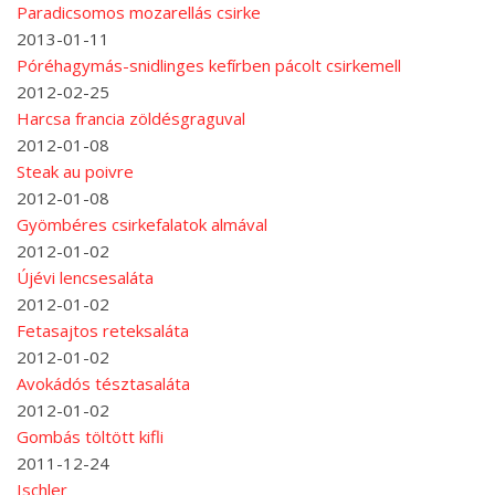
Paradicsomos mozarellás csirke
2013-01-11
Póréhagymás-snidlinges kefírben pácolt csirkemell
2012-02-25
Harcsa francia zöldésgraguval
2012-01-08
Steak au poivre
2012-01-08
Gyömbéres csirkefalatok almával
2012-01-02
Újévi lencsesaláta
2012-01-02
Fetasajtos reteksaláta
2012-01-02
Avokádós tésztasaláta
2012-01-02
Gombás töltött kifli
2011-12-24
Ischler