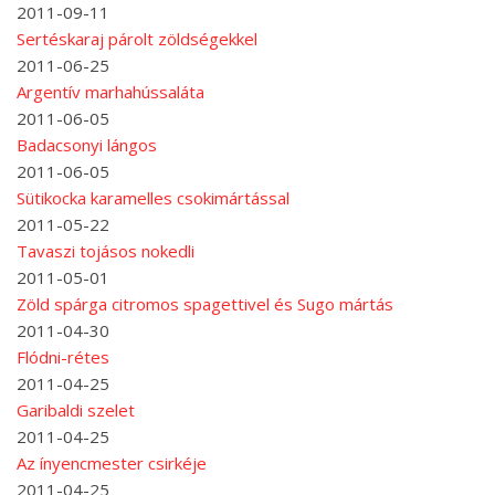
2011-09-11
Sertéskaraj párolt zöldségekkel
2011-06-25
Argentív marhahússaláta
2011-06-05
Badacsonyi lángos
2011-06-05
Sütikocka karamelles csokimártással
2011-05-22
Tavaszi tojásos nokedli
2011-05-01
Zöld spárga citromos spagettivel és Sugo mártás
2011-04-30
Flódni-rétes
2011-04-25
Garibaldi szelet
2011-04-25
Az ínyencmester csirkéje
2011-04-25