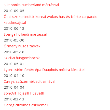
Sült sonka cumberland mártással
2010-09-05
Őszi szezonindító: koreai wokos hús és Körte carpaccio
kecskesajttal
2010-06-13
Spárga hollandi mártással
2010-05-30
Örmény húsos táskák
2010-05-16
Szicíliai húsgombócok
2010-05-01
Lyoni csirke fehérrépa Dauphois módra körettel
2010-04-10
Currys szűzérmék sült almával
2010-04-04
SonkA!!! Tojás!!! Húsvét!!!
2010-03-13
Görög citromos csirkemell