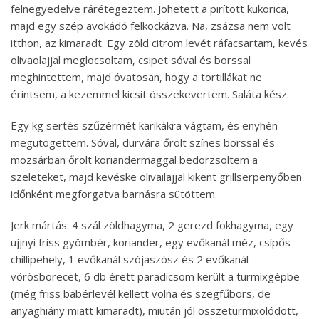
felnegyedelve rárétegeztem. Jöhetett a pirított kukorica,
majd egy szép avokádó felkockázva. Na, zsázsa nem volt
itthon, az kimaradt. Egy zöld citrom levét ráfacsartam, kevés
olivaolajjal meglocsoltam, csipet sóval és borssal
meghintettem, majd óvatosan, hogy a tortillákat ne
érintsem, a kezemmel kicsit összekevertem. Saláta kész.
Egy kg sertés szűzérmét karikákra vágtam, és enyhén
megütögettem. Sóval, durvára őrölt színes borssal és
mozsárban őrölt koriandermaggal bedörzsöltem a
szeleteket, majd kevéske olivailajjal kikent grillserpenyőben
időnként megforgatva barnásra sütöttem.
Jerk mártás: 4 szál zöldhagyma, 2 gerezd fokhagyma, egy
ujjnyi friss gyömbér, koriander, egy evőkanál méz, csípős
chillipehely, 1 evőkanál szójaszósz és 2 evőkanál
vörösborecet, 6 db érett paradicsom került a turmixgépbe
(még friss babérlevél kellett volna és szegfűbors, de
anyaghiány miatt kimaradt), miután jól összeturmixolódott,