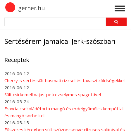
Skip
gerner.hu
Togg
to
navig
main
Search
content
Sertésérem jamaicai Jerk-szószban
Receptek
2016-06-12
Cherry-s sertéssült basmati rizzsel és tavaszi zöldségekkel
2016-06-12
Sült csirkemell vajas-petrezselymes spagettivel
2016-05-24
Francia csokoládétorta mangó és erdeigyümölcs kompóttal
és mangó sorbettel
2016-05-15
Fűszeres kéregben sült szűzpecsenye citrusos salátával és