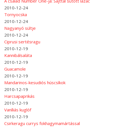
A család Number One-ja: Sajttal sütött lazac
2010-12-24
Tornyocska
2010-12-24
Nagyanyó sültje
2010-12-24
Ciprusi sertésragu
2010-12-19
Kannibálsaláta
2010-12-19
Guacamole
2010-12-19
Mandarinos-kesudiós húscsíkok
2010-12-19
Harcsapaprikás
2010-12-19
Vaníliás kuglóf
2010-12-19
Csirkeragu currys fokhagymamártással