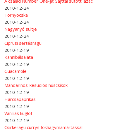
A család Number One-ja: Sajttal sütött lazac
2010-12-24
Tornyocska
2010-12-24
Nagyanyó sültje
2010-12-24
Ciprusi sertésragu
2010-12-19
Kannibálsaláta
2010-12-19
Guacamole
2010-12-19
Mandarinos-kesudiós húscsíkok
2010-12-19
Harcsapaprikás
2010-12-19
Vaníliás kuglóf
2010-12-19
Csirkeragu currys fokhagymamártással