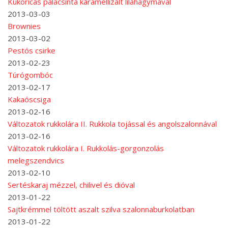
Kukoricás palacsinta karamellizált lilahagymával
2013-03-03
Brownies
2013-03-02
Pestós csirke
2013-02-23
Túrógombóc
2013-02-17
Kakaóscsiga
2013-02-16
Változatok rukkolára II. Rukkola tojással és angolszalonnával
2013-02-16
Változatok rukkolára I. Rukkolás-gorgonzolás
melegszendvics
2013-02-10
Sertéskaraj mézzel, chilivel és dióval
2013-01-22
Sajtkrémmel töltött aszalt szilva szalonnaburkolatban
2013-01-22