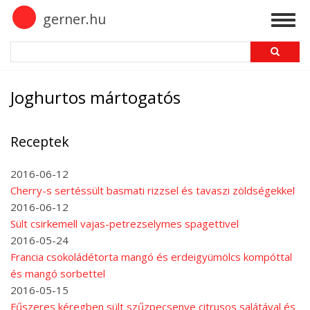
Skip
gerner.hu
Togg
to
navig
main
Search
content
Joghurtos mártogatós
Receptek
2016-06-12
Cherry-s sertéssült basmati rizzsel és tavaszi zöldségekkel
2016-06-12
Sült csirkemell vajas-petrezselymes spagettivel
2016-05-24
Francia csokoládétorta mangó és erdeigyümölcs kompóttal
és mangó sorbettel
2016-05-15
Fűszeres kéregben sült szűzpecsenye citrusos salátával és