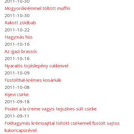
2011-10-30
Mogyorókrémmel töltött muffin
2011-10-30
Rakott zöldbab
2011-10-22
Hagymás hús
2011-10-16
Az igazi brassói
2011-10-16
Nyaralós tojáslepény cukkinivel
2011-10-09
Füstölthal-krémes kosárkák
2011-10-08
Kijevi csirke
2011-09-18
Poulet a la creme vagyis tejszínes sült csirke
2011-09-11
Fokhagymás krémsajttal töltött csirkemell füstölt sajtos
kukoricapürével