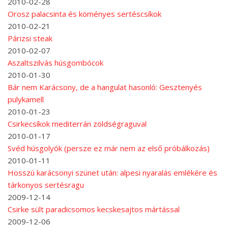
2010-02-28
Orosz palacsinta és köményes sertéscsíkok
2010-02-21
Párizsi steak
2010-02-07
Aszaltszilvás húsgombócok
2010-01-30
Bár nem Karácsony, de a hangulat hasonló: Gesztenyés
pulykamell
2010-01-23
Csirkecsíkok mediterrán zöldségraguval
2010-01-17
Svéd húsgolyók (persze ez már nem az első próbálkozás)
2010-01-11
Hosszú karácsonyi szünet után: alpesi nyaralás emlékére és
tárkonyos sertésragu
2009-12-14
Csirke sült paradicsomos kecskesajtos mártással
2009-12-06