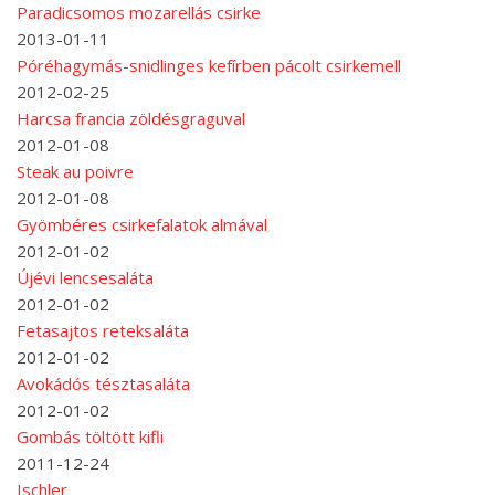
Paradicsomos mozarellás csirke
2013-01-11
Póréhagymás-snidlinges kefírben pácolt csirkemell
2012-02-25
Harcsa francia zöldésgraguval
2012-01-08
Steak au poivre
2012-01-08
Gyömbéres csirkefalatok almával
2012-01-02
Újévi lencsesaláta
2012-01-02
Fetasajtos reteksaláta
2012-01-02
Avokádós tésztasaláta
2012-01-02
Gombás töltött kifli
2011-12-24
Ischler