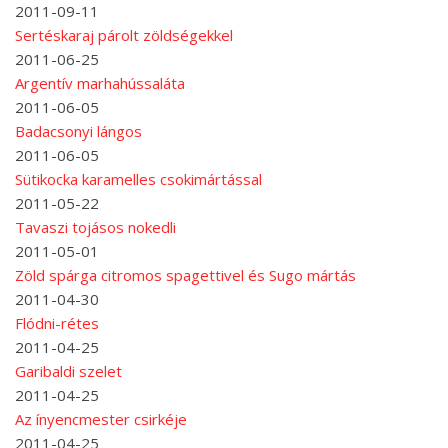
2011-09-11
Sertéskaraj párolt zöldségekkel
2011-06-25
Argentív marhahússaláta
2011-06-05
Badacsonyi lángos
2011-06-05
Sütikocka karamelles csokimártással
2011-05-22
Tavaszi tojásos nokedli
2011-05-01
Zöld spárga citromos spagettivel és Sugo mártás
2011-04-30
Flódni-rétes
2011-04-25
Garibaldi szelet
2011-04-25
Az ínyencmester csirkéje
2011-04-25