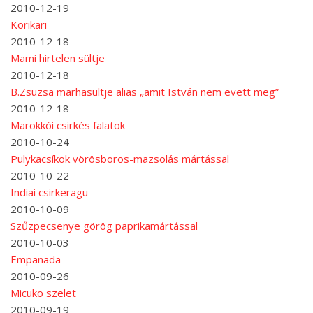
2010-12-19
Korikari
2010-12-18
Mami hirtelen sültje
2010-12-18
B.Zsuzsa marhasültje alias „amit István nem evett meg”
2010-12-18
Marokkói csirkés falatok
2010-10-24
Pulykacsíkok vörösboros-mazsolás mártással
2010-10-22
Indiai csirkeragu
2010-10-09
Szűzpecsenye görög paprikamártással
2010-10-03
Empanada
2010-09-26
Micuko szelet
2010-09-19