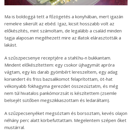
Ma is boldoggá tett a főzögetés a konyhában, mert igazán
remekre sikerült az ebéd. Igaz, kicsit hosszabb volt az
előkészítés, mint számoltam, de legalább a család minden
tagja alaposan megéhezett mire az illatok elárasztották a
lakást.
A szűszpecsenye receptjére a stahl.hu-n bukkantam.
Mindent előkészítettem: egy csokor újhagymát apróra
vágtam, egy kis darab gyömbért lereszeltem, egy adag
koriandert és friss bazsalikomot felaprítottam, öt-hat
vékonyabb fokhagyma gerezdet összezúztatm, és még
nem túl hivatalos pankómorzsát is készítettem (zsemle
belsejét sütőben megszikkaszottam és ledaráltam).
A szűzpecsenyéket megsóztam és borsoztam, kevés olajon
néhány perc alatt körbefuttattam. Megelentem szépen őket
mustárral.