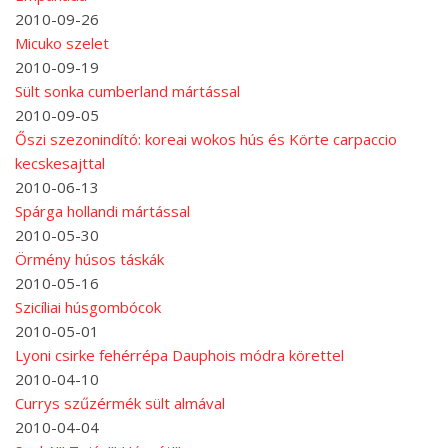
2010-09-26
Micuko szelet
2010-09-19
Sült sonka cumberland mártással
2010-09-05
Őszi szezonindító: koreai wokos hús és Körte carpaccio
kecskesajttal
2010-06-13
Spárga hollandi mártással
2010-05-30
Örmény húsos táskák
2010-05-16
Szicíliai húsgombócok
2010-05-01
Lyoni csirke fehérrépa Dauphois módra körettel
2010-04-10
Currys szűzérmék sült almával
2010-04-04