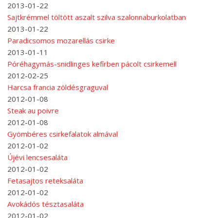
2013-01-22
Sajtkrémmel töltött aszalt szilva szalonnaburkolatban
2013-01-22
Paradicsomos mozarellás csirke
2013-01-11
Póréhagymás-snidlinges kefírben pácolt csirkemell
2012-02-25
Harcsa francia zöldésgraguval
2012-01-08
Steak au poivre
2012-01-08
Gyömbéres csirkefalatok almával
2012-01-02
Újévi lencsesaláta
2012-01-02
Fetasajtos reteksaláta
2012-01-02
Avokádós tésztasaláta
2012-01-02