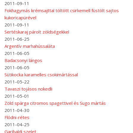
2011-09-11
Fokhagymás krémsajttal töltött csirkemell füstölt sajtos
kukoricapürével
2011-09-11
Sertéskaraj párolt zöldségekkel
2011-06-25
Argentív marhahússaláta
2011-06-05
Badacsonyi lángos
2011-06-05
Sütikocka karamelles csokimártással
2011-05-22
Tavaszi tojásos nokedli
2011-05-01
Zöld spárga citromos spagettivel és Sugo mártás
2011-04-30
Flódni-rétes
2011-04-25
Garibaldi szelet