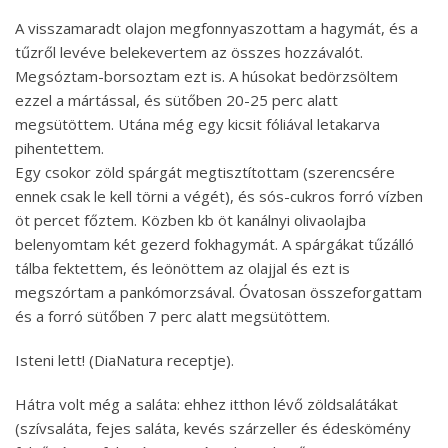
A visszamaradt olajon megfonnyaszottam a hagymát, és a
tűzről levéve belekevertem az összes hozzávalót.
Megsóztam-borsoztam ezt is. A húsokat bedörzsöltem
ezzel a mártással, és sütőben 20-25 perc alatt
megsütöttem. Utána még egy kicsit fóliával letakarva
pihentettem.
Egy csokor zöld spárgát megtisztítottam (szerencsére
ennek csak le kell törni a végét), és sós-cukros forró vízben
öt percet főztem. Közben kb öt kanálnyi olivaolajba
belenyomtam két gezerd fokhagymát. A spárgákat tűzálló
tálba fektettem, és leönöttem az olajjal és ezt is
megszórtam a pankómorzsával. Óvatosan összeforgattam
és a forró sütőben 7 perc alatt megsütöttem.
Isteni lett! (DiaNatura receptje).
Hátra volt még a saláta: ehhez itthon lévő zöldsalátákat
(szívsaláta, fejes saláta, kevés szárzeller és édeskömény