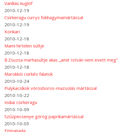
Vaníliás kuglóf
2010-12-19
Csirkeragu currys fokhagymamártással
2010-12-19
Korikari
2010-12-18
Mami hirtelen sültje
2010-12-18
B.Zsuzsa marhasültje alias „amit István nem evett meg”
2010-12-18
Marokkói csirkés falatok
2010-10-24
Pulykacsíkok vörösboros-mazsolás mártással
2010-10-22
Indiai csirkeragu
2010-10-09
Szűzpecsenye görög paprikamártással
2010-10-03
Empanada