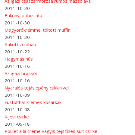
Az igazi császármorzsa rumos mazsolával
2011-10-30
Bakonyi palacsinta
2011-10-30
Mogyorókrémmel töltött muffin
2011-10-30
Rakott zöldbab
2011-10-22
Hagymás hús
2011-10-16
Az igazi brassói
2011-10-16
Nyaralós tojáslepény cukkinivel
2011-10-09
Füstölthal-krémes kosárkák
2011-10-08
Kijevi csirke
2011-09-18
Poulet a la creme vagyis tejszínes sült csirke