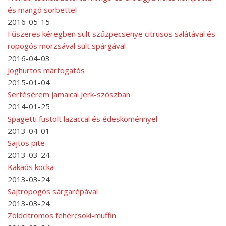
és mangó sorbettel
2016-05-15
Fűszeres kéregben sült szűzpecsenye citrusos salátával és
ropogós morzsával sült spárgával
2016-04-03
Joghurtos mártogatós
2015-01-04
Sertésérem jamaicai Jerk-szószban
2014-01-25
Spagetti füstölt lazaccal és édesköménnyel
2013-04-01
Sajtos pite
2013-03-24
Kakaós kocka
2013-03-24
Sajtropogós sárgarépával
2013-03-24
Zöldcitromos fehércsoki-muffin