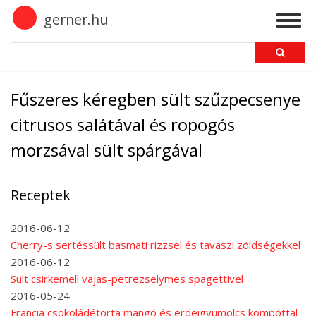
Skip
gerner.hu
Togg
to
navig
main
Search
content
Fűszeres kéregben sült szűzpecsenye
citrusos salátával és ropogós
morzsával sült spárgával
Receptek
2016-06-12
Cherry-s sertéssült basmati rizzsel és tavaszi zöldségekkel
2016-06-12
Sült csirkemell vajas-petrezselymes spagettivel
2016-05-24
Francia csokoládétorta mangó és erdeigyümölcs kompóttal