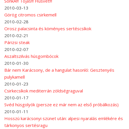
SonkA!!! Tojás!!! Húsvét!!!
2010-03-13
Görög citromos csirkemell
2010-02-28
Orosz palacsinta és köményes sertéscsíkok
2010-02-21
Párizsi steak
2010-02-07
Aszaltszilvás húsgombócok
2010-01-30
Bár nem Karácsony, de a hangulat hasonló: Gesztenyés
pulykamell
2010-01-23
Csirkecsíkok mediterrán zöldségraguval
2010-01-17
Svéd húsgolyók (persze ez már nem az első próbálkozás)
2010-01-11
Hosszú karácsonyi szünet után: alpesi nyaralás emlékére és
tárkonyos sertésragu