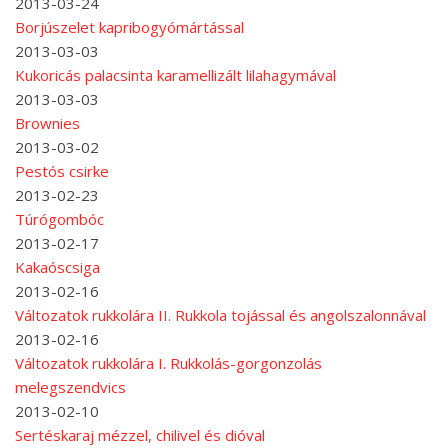
2013-03-24
Borjúszelet kapribogyómártással
2013-03-03
Kukoricás palacsinta karamellizált lilahagymával
2013-03-03
Brownies
2013-03-02
Pestós csirke
2013-02-23
Túrógombóc
2013-02-17
Kakaóscsiga
2013-02-16
Változatok rukkolára II. Rukkola tojással és angolszalonnával
2013-02-16
Változatok rukkolára I. Rukkolás-gorgonzolás
melegszendvics
2013-02-10
Sertéskaraj mézzel, chilivel és dióval