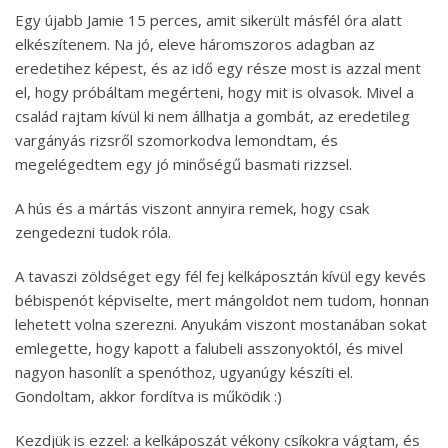
Egy újabb Jamie 15 perces, amit sikerült másfél óra alatt
elkészítenem. Na jó, eleve háromszoros adagban az
eredetihez képest, és az idő egy része most is azzal ment
el, hogy próbáltam megérteni, hogy mit is olvasok. Mivel a
család rajtam kívül ki nem állhatja a gombát, az eredetileg
vargányás rizsről szomorkodva lemondtam, és
megelégedtem egy jó minőségű basmati rizzsel.
A hús és a mártás viszont annyira remek, hogy csak
zengedezni tudok róla.
A tavaszi zöldséget egy fél fej kelkáposztán kívül egy kevés
bébispenót képviselte, mert mángoldot nem tudom, honnan
lehetett volna szerezni. Anyukám viszont mostanában sokat
emlegette, hogy kapott a falubeli asszonyoktól, és mivel
nagyon hasonlít a spenóthoz, ugyanúgy készíti el.
Gondoltam, akkor fordítva is működik :)
Kezdjük is ezzel: a kelkáposzát vékony csíkokra vágtam, és