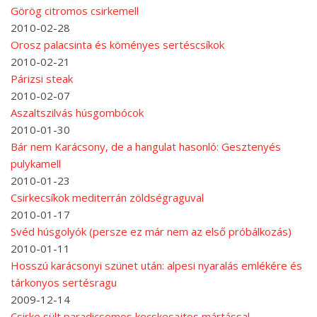
Görög citromos csirkemell
2010-02-28
Orosz palacsinta és köményes sertéscsíkok
2010-02-21
Párizsi steak
2010-02-07
Aszaltszilvás húsgombócok
2010-01-30
Bár nem Karácsony, de a hangulat hasonló: Gesztenyés
pulykamell
2010-01-23
Csirkecsíkok mediterrán zöldségraguval
2010-01-17
Svéd húsgolyók (persze ez már nem az első próbálkozás)
2010-01-11
Hosszú karácsonyi szünet után: alpesi nyaralás emlékére és
tárkonyos sertésragu
2009-12-14
Csirke sült paradicsomos kecskesajtos mártással