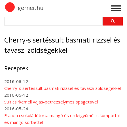
Skip
gerner.hu
Togg
to
navig
main
Search
content
Cherry-s sertéssült basmati rizzsel és
tavaszi zöldségekkel
Receptek
2016-06-12
Cherry-s sertéssült basmati rizzsel és tavaszi zöldségekkel
2016-06-12
Sült csirkemell vajas-petrezselymes spagettivel
2016-05-24
Francia csokoládétorta mangó és erdeigyümölcs kompóttal
és mangó sorbettel