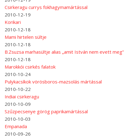
Csirkeragu currys fokhagymamártással
2010-12-19
Korikari
2010-12-18
Mami hirtelen sültje
2010-12-18
B.Zsuzsa marhasültje alias „amit István nem evett meg”
2010-12-18
Marokkói csirkés falatok
2010-10-24
Pulykacsíkok vörösboros-mazsolás mártással
2010-10-22
Indiai csirkeragu
2010-10-09
Szűzpecsenye görög paprikamártással
2010-10-03
Empanada
2010-09-26