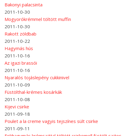
Bakonyi palacsinta
2011-10-30
Mogyorókrémmel töltött muffin
2011-10-30
Rakott zöldbab
2011-10-22
Hagymás hús
2011-10-16
Az igazi brassói
2011-10-16
Nyaralós tojáslepény cukkinivel
2011-10-09
Füstölthal-krémes kosárkák
2011-10-08
Kijevi csirke
2011-09-18
Poulet a la creme vagyis tejszínes sült csirke
2011-09-11
Fokhagymás krémsajttal töltött csirkemell füstölt sajtos