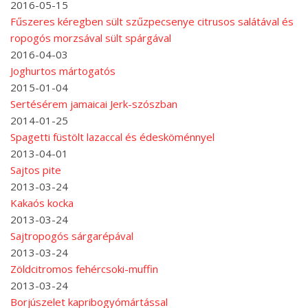
2016-05-15
Fűszeres kéregben sült szűzpecsenye citrusos salátával és
ropogós morzsával sült spárgával
2016-04-03
Joghurtos mártogatós
2015-01-04
Sertésérem jamaicai Jerk-szószban
2014-01-25
Spagetti füstölt lazaccal és édesköménnyel
2013-04-01
Sajtos pite
2013-03-24
Kakaós kocka
2013-03-24
Sajtropogós sárgarépával
2013-03-24
Zöldcitromos fehércsoki-muffin
2013-03-24
Borjúszelet kapribogyómártással