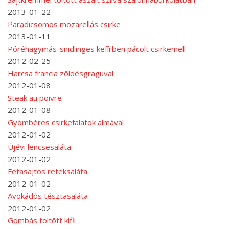
2013-01-22
Paradicsomos mozarellás csirke
2013-01-11
Póréhagymás-snidlinges kefírben pácolt csirkemell
2012-02-25
Harcsa francia zöldésgraguval
2012-01-08
Steak au poivre
2012-01-08
Gyömbéres csirkefalatok almával
2012-01-02
Újévi lencsesaláta
2012-01-02
Fetasajtos reteksaláta
2012-01-02
Avokádós tésztasaláta
2012-01-02
Gombás töltött kifli