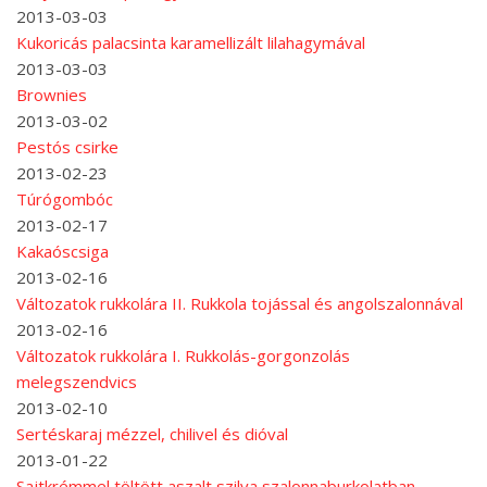
2013-03-03
Kukoricás palacsinta karamellizált lilahagymával
2013-03-03
Brownies
2013-03-02
Pestós csirke
2013-02-23
Túrógombóc
2013-02-17
Kakaóscsiga
2013-02-16
Változatok rukkolára II. Rukkola tojással és angolszalonnával
2013-02-16
Változatok rukkolára I. Rukkolás-gorgonzolás
melegszendvics
2013-02-10
Sertéskaraj mézzel, chilivel és dióval
2013-01-22
Sajtkrémmel töltött aszalt szilva szalonnaburkolatban