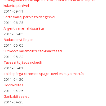
kukoricapürével
2011-09-11
Sertéskaraj párolt zöldségekkel
2011-06-25
Argentív marhahússaláta
2011-06-05
Badacsonyi lángos
2011-06-05
Sütikocka karamelles csokimártással
2011-05-22
Tavaszi tojásos nokedli
2011-05-01
Zöld spárga citromos spagettivel és Sugo mártás
2011-04-30
Flódni-rétes
2011-04-25
Garibaldi szelet
2011-04-25