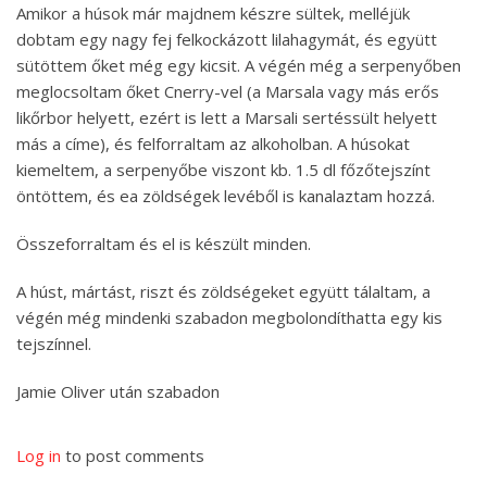
Amikor a húsok már majdnem készre sültek, melléjük
dobtam egy nagy fej felkockázott lilahagymát, és együtt
sütöttem őket még egy kicsit. A végén még a serpenyőben
meglocsoltam őket Cnerry-vel (a Marsala vagy más erős
likőrbor helyett, ezért is lett a Marsali sertéssült helyett
más a címe), és felforraltam az alkoholban. A húsokat
kiemeltem, a serpenyőbe viszont kb. 1.5 dl főzőtejszínt
öntöttem, és ea zöldségek levéből is kanalaztam hozzá.
Összeforraltam és el is készült minden.
A húst, mártást, riszt és zöldségeket együtt tálaltam, a
végén még mindenki szabadon megbolondíthatta egy kis
tejszínnel.
Jamie Oliver után szabadon
Log in
to post comments