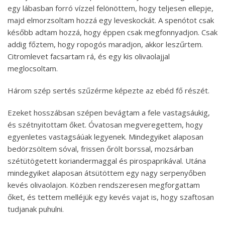
egy lábasban forró vízzel felönöttem, hogy teljesen ellepje,
majd elmorzsoltam hozzá egy leveskockát. A spenótot csak
később adtam hozzá, hogy éppen csak megfonnyadjon. Csak
addig főztem, hogy ropogós maradjon, akkor leszűrtem.
Citromlevet facsartam rá, és egy kis olivaolajjal
meglocsoltam.
Három szép sertés szűzérme képezte az ebéd fő részét.
Ezeket hosszábsan szépen bevágtam a fele vastagsáukig,
és szétnyitottam őket. Óvatosan megveregettem, hogy
egyenletes vastagsáúak legyenek. Mindegyiket alaposan
bedörzsöltem sóval, frissen őrölt borssal, mozsárban
szétütögetett koriandermaggal és pirospaprikával. Utána
mindegyiket alaposan átsütöttem egy nagy serpenyőben
kevés olivaolajon. Közben rendszeresen megforgattam
őket, és tettem melléjük egy kevés vajat is, hogy szaftosan
tudjanak puhulni.