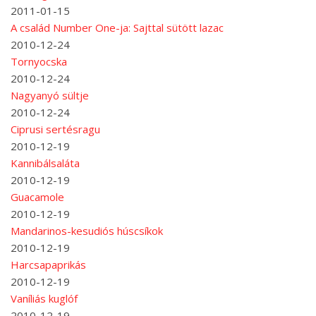
2011-01-15
A család Number One-ja: Sajttal sütött lazac
2010-12-24
Tornyocska
2010-12-24
Nagyanyó sültje
2010-12-24
Ciprusi sertésragu
2010-12-19
Kannibálsaláta
2010-12-19
Guacamole
2010-12-19
Mandarinos-kesudiós húscsíkok
2010-12-19
Harcsapaprikás
2010-12-19
Vaníliás kuglóf
2010-12-19