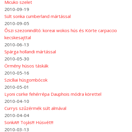
Micuko szelet
2010-09-19
Sült sonka cumberland mártással
2010-09-05
Őszi szezonindító: koreai wokos hús és Körte carpaccio
kecskesajttal
2010-06-13
Spárga hollandi mártással
2010-05-30
Örmény húsos táskák
2010-05-16
Szicíliai húsgombócok
2010-05-01
Lyoni csirke fehérrépa Dauphois módra körettel
2010-04-10
Currys szűzérmék sült almával
2010-04-04
SonkA!!! Tojás!!! Húsvét!!!
2010-03-13