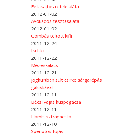
Fetasajtos reteksaláta
2012-01-02
Avokádós tésztasaláta
2012-01-02
Gombás töltött kifli
2011-12-24
Ischler
2011-12-22
Mézeskalács
2011-12-21
Joghurtban sült csirke sárgarépás
galuskával
2011-12-11
Bécsi vajas húspogácsa
2011-12-11
Hamis sztrapacska
2011-12-10
Spenótos tojás