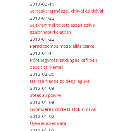
2013-02-10
Sertéskaraj mézzel, chilivel és dióval
2013-01-22
Sajtkrémmel töltött aszalt szilva
szalonnaburkolatban
2013-01-22
Paradicsomos mozarellás csirke
2013-01-11
Póréhagymás-snidlinges kefírben
pácolt csirkemell
2012-02-25
Harcsa francia zöldésgraguval
2012-01-08
Steak au poivre
2012-01-08
Gyömbéres csirkefalatok almával
2012-01-02
Újévi lencsesaláta
2012-01-02