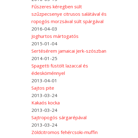
Fűszeres kéregben sült
szűzpecsenye citrusos salátával és
ropogós morzsával sült spárgával
2016-04-03
Joghurtos mártogatós
2015-01-04
Sertésérem jamaicai Jerk-szószban
2014-01-25
Spagetti füstölt lazaccal és
édesköménnyel
2013-04-01
Sajtos pite
2013-03-24
Kakaós kocka
2013-03-24
Sajtropogós sárgarépával
2013-03-24
Zöldcitromos fehércsoki-muffin