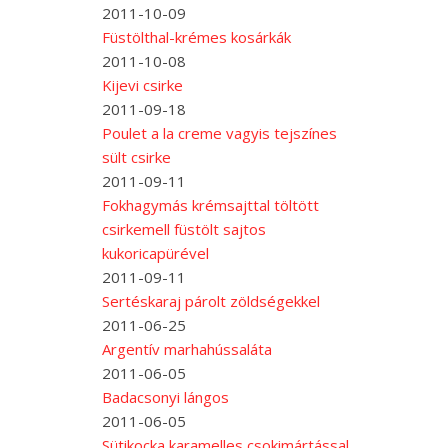
2011-10-09
Füstölthal-krémes kosárkák
2011-10-08
Kijevi csirke
2011-09-18
Poulet a la creme vagyis tejszínes
sült csirke
2011-09-11
Fokhagymás krémsajttal töltött
csirkemell füstölt sajtos
kukoricapürével
2011-09-11
Sertéskaraj párolt zöldségekkel
2011-06-25
Argentív marhahússaláta
2011-06-05
Badacsonyi lángos
2011-06-05
Sütikocka karamelles csokimártással