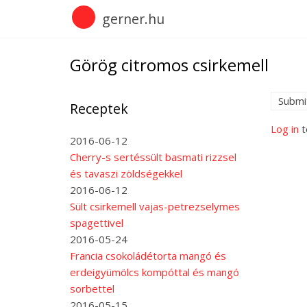
Skip
gerner.hu
to
main
content
Görög citromos csirkemell
Submi
Receptek
Log in
t
2016-06-12
Cherry-s sertéssült basmati rizzsel
és tavaszi zöldségekkel
2016-06-12
Sült csirkemell vajas-petrezselymes
spagettivel
2016-05-24
Francia csokoládétorta mangó és
erdeigyümölcs kompóttal és mangó
sorbettel
2016-05-15