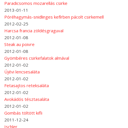
Paradicsomos mozarellás csirke
2013-01-11
Póréhagymás-snidlinges kefírben pácolt csirkemell
2012-02-25
Harcsa francia zöldésgraguval
2012-01-08
Steak au poivre
2012-01-08
Gyömbéres csirkefalatok almával
2012-01-02
Újévi lencsesaláta
2012-01-02
Fetasajtos reteksaláta
2012-01-02
Avokádós tésztasaláta
2012-01-02
Gombás töltött kifli
2011-12-24
Ischler