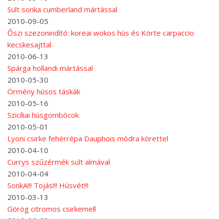
Sült sonka cumberland mártással
2010-09-05
Őszi szezonindító: koreai wokos hús és Körte carpaccio
kecskesajttal
2010-06-13
Spárga hollandi mártással
2010-05-30
Örmény húsos táskák
2010-05-16
Szicíliai húsgombócok
2010-05-01
Lyoni csirke fehérrépa Dauphois módra körettel
2010-04-10
Currys szűzérmék sült almával
2010-04-04
SonkA!!! Tojás!!! Húsvét!!!
2010-03-13
Görög citromos csirkemell