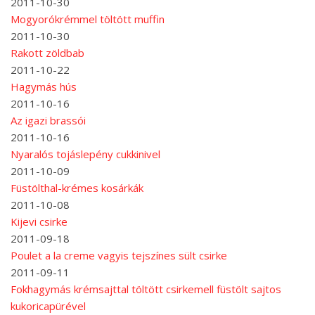
2011-10-30
Mogyorókrémmel töltött muffin
2011-10-30
Rakott zöldbab
2011-10-22
Hagymás hús
2011-10-16
Az igazi brassói
2011-10-16
Nyaralós tojáslepény cukkinivel
2011-10-09
Füstölthal-krémes kosárkák
2011-10-08
Kijevi csirke
2011-09-18
Poulet a la creme vagyis tejszínes sült csirke
2011-09-11
Fokhagymás krémsajttal töltött csirkemell füstölt sajtos
kukoricapürével