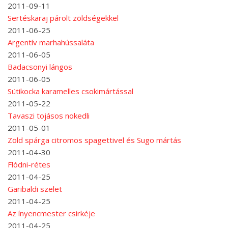
2011-09-11
Sertéskaraj párolt zöldségekkel
2011-06-25
Argentív marhahússaláta
2011-06-05
Badacsonyi lángos
2011-06-05
Sütikocka karamelles csokimártással
2011-05-22
Tavaszi tojásos nokedli
2011-05-01
Zöld spárga citromos spagettivel és Sugo mártás
2011-04-30
Flódni-rétes
2011-04-25
Garibaldi szelet
2011-04-25
Az ínyencmester csirkéje
2011-04-25