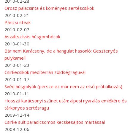
2010-02-28
Orosz palacsinta és köményes sertéscsíkok
2010-02-21
Párizsi steak
2010-02-07
Aszaltszilvás húsgombócok
2010-01-30
Bár nem Karácsony, de a hangulat hasonló: Gesztenyés
pulykamell
2010-01-23
Csirkecsíkok mediterrán zöldségraguval
2010-01-17
Svéd húsgolyók (persze ez már nem az első próbálkozás)
2010-01-11
Hosszú karácsonyi szünet után: alpesi nyaralás emlékére és
tárkonyos sertésragu
2009-12-14
Csirke sült paradicsomos kecskesajtos mártással
2009-12-06