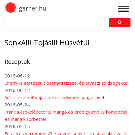
Skip
gerner.hu
Togg
to
navig
main
Search
content
SonkA!!! Tojás!!! Húsvét!!!
Receptek
2016-06-12
Cherry-s sertéssült basmati rizzsel és tavaszi zöldségekkel
2016-06-12
Sült csirkemell vajas-petrezselymes spagettivel
2016-05-24
Francia csokoládétorta mangó és erdeigyümölcs kompóttal
és mangó sorbettel
2016-05-15
Fűszeres kéregben sült szűzpecsenye citrusos salátával és