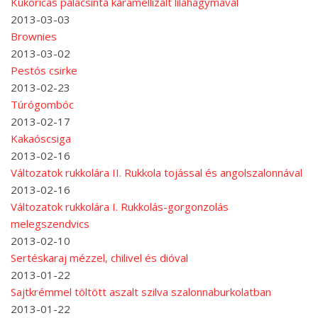
Kukoricás palacsinta karamellizált lilahagymával
2013-03-03
Brownies
2013-03-02
Pestós csirke
2013-02-23
Túrógombóc
2013-02-17
Kakaóscsiga
2013-02-16
Változatok rukkolára II. Rukkola tojással és angolszalonnával
2013-02-16
Változatok rukkolára I. Rukkolás-gorgonzolás
melegszendvics
2013-02-10
Sertéskaraj mézzel, chilivel és dióval
2013-01-22
Sajtkrémmel töltött aszalt szilva szalonnaburkolatban
2013-01-22