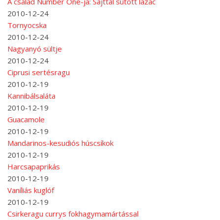
A család Number One-ja: Sajttal sütött lazac
2010-12-24
Tornyocska
2010-12-24
Nagyanyó sültje
2010-12-24
Ciprusi sertésragu
2010-12-19
Kannibálsaláta
2010-12-19
Guacamole
2010-12-19
Mandarinos-kesudiós húscsíkok
2010-12-19
Harcsapaprikás
2010-12-19
Vaníliás kuglóf
2010-12-19
Csirkeragu currys fokhagymamártással