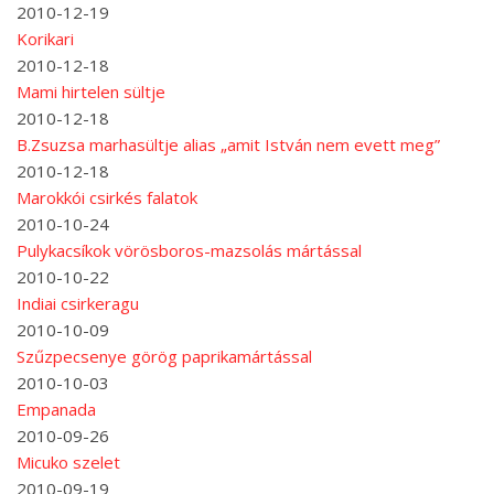
2010-12-19
Korikari
2010-12-18
Mami hirtelen sültje
2010-12-18
B.Zsuzsa marhasültje alias „amit István nem evett meg”
2010-12-18
Marokkói csirkés falatok
2010-10-24
Pulykacsíkok vörösboros-mazsolás mártással
2010-10-22
Indiai csirkeragu
2010-10-09
Szűzpecsenye görög paprikamártással
2010-10-03
Empanada
2010-09-26
Micuko szelet
2010-09-19