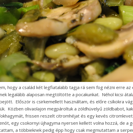
em, hogy a család két legfiatalabb tagja rá sem fog nézni erre az 
nek legalább alaposan megtöltötte a pocakunkat. Néhol kicsi átal
bejött. Először is csirkemellett használtam, és előre csíkokra vá
tük. Közben olivaolajon megpároltuk a zöldhüvelyű zöldbabot, kaku
fokhagymát, frissen reszelt citromhéjat és egy kevés citromle
penót, egy csokornyi újhagyma nyersen kellett volna hozzá, de a 
attam, a többieknek pedig épp hogy csak megmutattam a serpeny