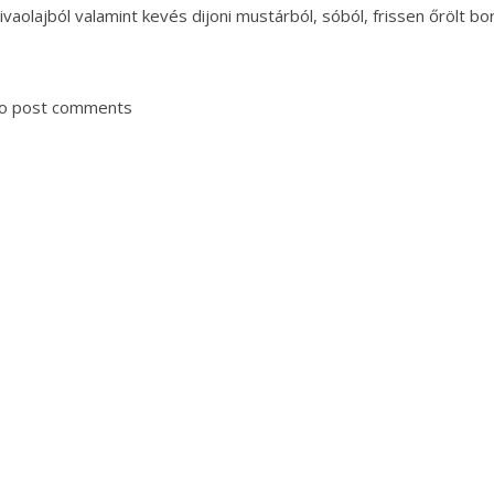
livaolajból valamint kevés dijoni mustárból, sóból, frissen őrölt b
o post comments