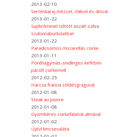
2013-02-10
Sertéskaraj mézzel, chilivel és dióval
2013-01-22
Sajtkrémmel töltött aszalt szilva
szalonnaburkolatban
2013-01-22
Paradicsomos mozarellás csirke
2013-01-11
Póréhagymás-snidlinges kefírben
pácolt csirkemell
2012-02-25
Harcsa francia zöldésgraguval
2012-01-08
Steak au poivre
2012-01-08
Gyömbéres csirkefalatok almával
2012-01-02
Újévi lencsesaláta
2012-01-02