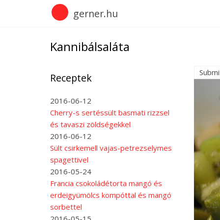
Skip
gerner.hu
to
main
content
Kannibálsaláta
Submi
Receptek
2016-06-12
Cherry-s sertéssült basmati rizzsel
és tavaszi zöldségekkel
2016-06-12
Sült csirkemell vajas-petrezselymes
spagettivel
2016-05-24
Francia csokoládétorta mangó és
erdeigyümölcs kompóttal és mangó
sorbettel
2016-05-15