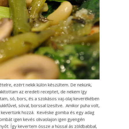
ételre, ezért nekik külön készültem. De nekünk,
akítottam az eredeti receptet, de nekem így
gtam, só, bors, és a szokásos vaj-olaj keverékében
kkfűvel, sóval, borssal ízesítve. Amikor puha volt,
vet kevertünk hozzá. Kevéske gomba és egy adag
gombát igen kevés olivaolajon igen gyengén
őt. Így kevertem össze a hússal ás zöldbabbal,