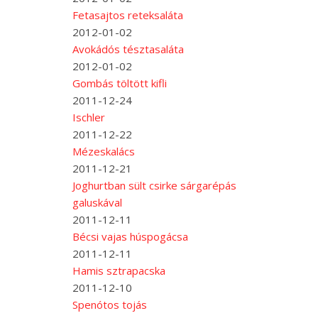
Fetasajtos reteksaláta
2012-01-02
Avokádós tésztasaláta
2012-01-02
Gombás töltött kifli
2011-12-24
Ischler
2011-12-22
Mézeskalács
2011-12-21
Joghurtban sült csirke sárgarépás
galuskával
2011-12-11
Bécsi vajas húspogácsa
2011-12-11
Hamis sztrapacska
2011-12-10
Spenótos tojás