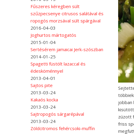
Fűszeres kéregben sült
szűzpecsenye citrusos salátával és
ropogós morzsával sült spárgával
2016-04-03
Joghurtos mártogatós
2015-01-04
Sertésérem jamaicai Jerk-szószban
2014-01-25
Spagetti füstölt lazaccal és
édesköménnyel
2013-04-01
Sajtos pite
Sejtett
2013-03-24
többiek
Kakaós kocka
jobban 
2013-03-24
kisütöt
Sajtropogós sárgarépával
zúzott 
2013-03-24
friss s
Zöldcitromos fehércsoki-muffin
megfutt