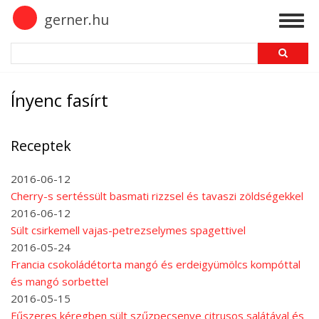
Skip
gerner.hu
Togg
to
navig
main
Search
content
Ínyenc fasírt
Receptek
2016-06-12
Cherry-s sertéssült basmati rizzsel és tavaszi zöldségekkel
2016-06-12
Sült csirkemell vajas-petrezselymes spagettivel
2016-05-24
Francia csokoládétorta mangó és erdeigyümölcs kompóttal
és mangó sorbettel
2016-05-15
Fűszeres kéregben sült szűzpecsenye citrusos salátával és