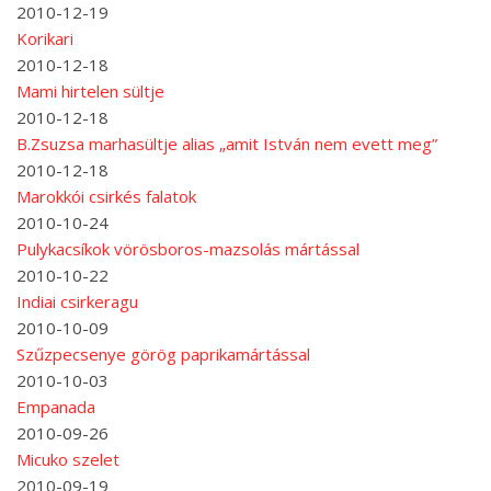
2010-12-19
Korikari
2010-12-18
Mami hirtelen sültje
2010-12-18
B.Zsuzsa marhasültje alias „amit István nem evett meg”
2010-12-18
Marokkói csirkés falatok
2010-10-24
Pulykacsíkok vörösboros-mazsolás mártással
2010-10-22
Indiai csirkeragu
2010-10-09
Szűzpecsenye görög paprikamártással
2010-10-03
Empanada
2010-09-26
Micuko szelet
2010-09-19