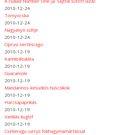
A család Number One-ja: Sajttal sütött lazac
2010-12-24
Tornyocska
2010-12-24
Nagyanyó sültje
2010-12-24
Ciprusi sertésragu
2010-12-19
Kannibálsaláta
2010-12-19
Guacamole
2010-12-19
Mandarinos-kesudiós húscsíkok
2010-12-19
Harcsapaprikás
2010-12-19
Vaníliás kuglóf
2010-12-19
Csirkeragu currys fokhagymamártással