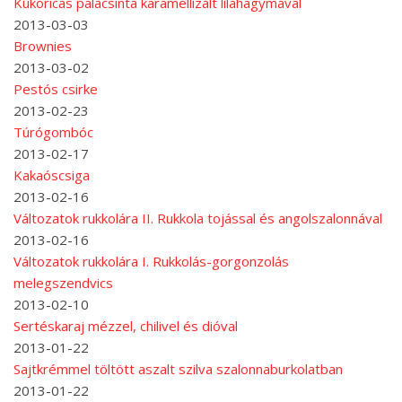
Kukoricás palacsinta karamellizált lilahagymával
2013-03-03
Brownies
2013-03-02
Pestós csirke
2013-02-23
Túrógombóc
2013-02-17
Kakaóscsiga
2013-02-16
Változatok rukkolára II. Rukkola tojással és angolszalonnával
2013-02-16
Változatok rukkolára I. Rukkolás-gorgonzolás
melegszendvics
2013-02-10
Sertéskaraj mézzel, chilivel és dióval
2013-01-22
Sajtkrémmel töltött aszalt szilva szalonnaburkolatban
2013-01-22