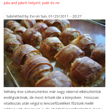
Julia and Juliett helyett: Judit és mi
Submitted by
Evi
on
Sun, 01/23/2011 - 20:27
Néhány éve szilveszterkor már nagy sikerrel elkészítettük
endégvárónak, de most értünk ide a könyvben. Hosszas
vitatkozás után végül is lencsefőzeléket főztünk mellé
(ehhez volt alapanyag...), de ebédnél megállapítottuk, hogy