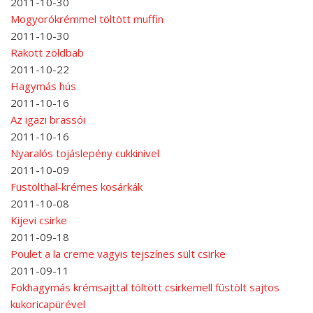
2011-10-30
Mogyorókrémmel töltött muffin
2011-10-30
Rakott zöldbab
2011-10-22
Hagymás hús
2011-10-16
Az igazi brassói
2011-10-16
Nyaralós tojáslepény cukkinivel
2011-10-09
Füstölthal-krémes kosárkák
2011-10-08
Kijevi csirke
2011-09-18
Poulet a la creme vagyis tejszínes sült csirke
2011-09-11
Fokhagymás krémsajttal töltött csirkemell füstölt sajtos
kukoricapürével