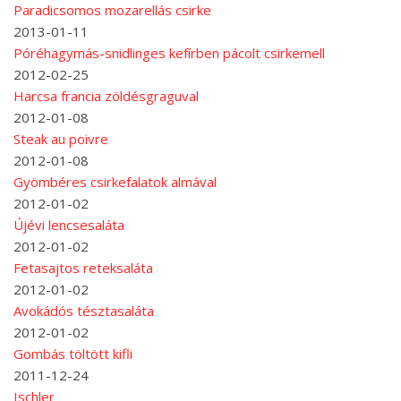
Paradicsomos mozarellás csirke
2013-01-11
Póréhagymás-snidlinges kefírben pácolt csirkemell
2012-02-25
Harcsa francia zöldésgraguval
2012-01-08
Steak au poivre
2012-01-08
Gyömbéres csirkefalatok almával
2012-01-02
Újévi lencsesaláta
2012-01-02
Fetasajtos reteksaláta
2012-01-02
Avokádós tésztasaláta
2012-01-02
Gombás töltött kifli
2011-12-24
Ischler