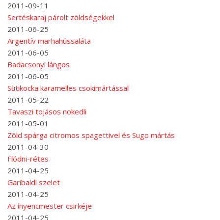
2011-09-11
Sertéskaraj párolt zöldségekkel
2011-06-25
Argentív marhahússaláta
2011-06-05
Badacsonyi lángos
2011-06-05
Sütikocka karamelles csokimártással
2011-05-22
Tavaszi tojásos nokedli
2011-05-01
Zöld spárga citromos spagettivel és Sugo mártás
2011-04-30
Flódni-rétes
2011-04-25
Garibaldi szelet
2011-04-25
Az ínyencmester csirkéje
2011-04-25