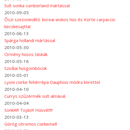
Sült sonka cumberland mártással
2010-09-05
Őszi szezonindító: koreai wokos hús és Körte carpaccio
kecskesajttal
2010-06-13
Spárga hollandi mártással
2010-05-30
Örmény húsos táskák
2010-05-16
Szicíliai húsgombócok
2010-05-01
Lyoni csirke fehérrépa Dauphois módra körettel
2010-04-10
Currys szűzérmék sült almával
2010-04-04
SonkA!!! Tojás!!! Húsvét!!!
2010-03-13
Görög citromos csirkemell