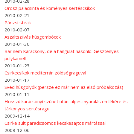
2010-02-28
Orosz palacsinta és köményes sertéscsíkok
2010-02-21
Párizsi steak
2010-02-07
Aszaltszilvás húsgombócok
2010-01-30
Bár nem Karácsony, de a hangulat hasonló: Gesztenyés
pulykamell
2010-01-23
Csirkecsíkok mediterrán zöldségraguval
2010-01-17
Svéd húsgolyók (persze ez már nem az első próbálkozás)
2010-01-11
Hosszú karácsonyi szünet után: alpesi nyaralás emlékére és
tárkonyos sertésragu
2009-12-14
Csirke sült paradicsomos kecskesajtos mártással
2009-12-06