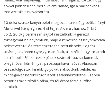
sokkal jobban illene mellé valami saláta, így a maradékhoz
már azt tálaltunk vacsorára.
10 deka száraz kenyérbelet meglocsoltunk négy evőkanálnyi
Martinivel (tényleg!) és 4 dl tejjel. A darált húshoz (1 kiló
volt), 20 dkg parmezán sajtot reszeltünk, 4 gerezd
fokhagymát belenyomtunk, majd a kenyérbelet kinyomkodva
belekevertük. és természetesen tettünk bele 2 egész
tojást (köszönöm Györgyi mamának, aki szólt, hogy kimaradt
a leírásból!). Fűszereztük jó sok szárított bazsalikommal,
oregánóval, köménnyel, pirospaprikával, sóval. Alaposan
összedolgoztuk, kisebb golyókat alakítottunk belőle, és
mindegyiket betekertük füstölt szalonnaszeletbe. Szépen
besorjáztak a tűzálló tálba, és fél órára forró sütőbe
kerültek.