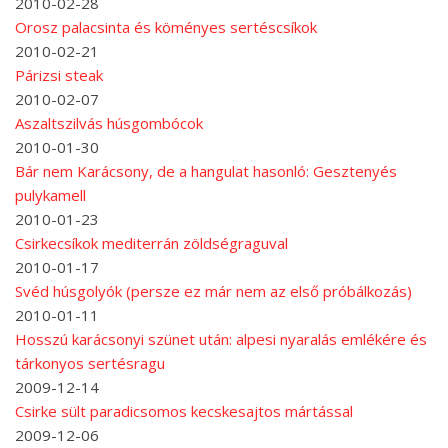
2010-02-28
Orosz palacsinta és köményes sertéscsíkok
2010-02-21
Párizsi steak
2010-02-07
Aszaltszilvás húsgombócok
2010-01-30
Bár nem Karácsony, de a hangulat hasonló: Gesztenyés
pulykamell
2010-01-23
Csirkecsíkok mediterrán zöldségraguval
2010-01-17
Svéd húsgolyók (persze ez már nem az első próbálkozás)
2010-01-11
Hosszú karácsonyi szünet után: alpesi nyaralás emlékére és
tárkonyos sertésragu
2009-12-14
Csirke sült paradicsomos kecskesajtos mártással
2009-12-06