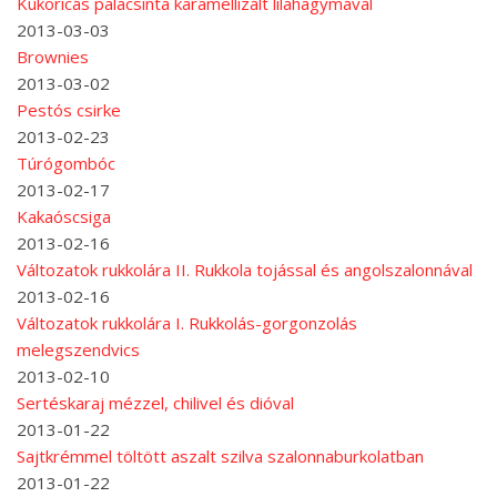
Kukoricás palacsinta karamellizált lilahagymával
2013-03-03
Brownies
2013-03-02
Pestós csirke
2013-02-23
Túrógombóc
2013-02-17
Kakaóscsiga
2013-02-16
Változatok rukkolára II. Rukkola tojással és angolszalonnával
2013-02-16
Változatok rukkolára I. Rukkolás-gorgonzolás
melegszendvics
2013-02-10
Sertéskaraj mézzel, chilivel és dióval
2013-01-22
Sajtkrémmel töltött aszalt szilva szalonnaburkolatban
2013-01-22