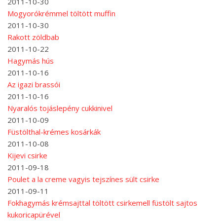
2011-10-30
Mogyorókrémmel töltött muffin
2011-10-30
Rakott zöldbab
2011-10-22
Hagymás hús
2011-10-16
Az igazi brassói
2011-10-16
Nyaralós tojáslepény cukkinivel
2011-10-09
Füstölthal-krémes kosárkák
2011-10-08
Kijevi csirke
2011-09-18
Poulet a la creme vagyis tejszínes sült csirke
2011-09-11
Fokhagymás krémsajttal töltött csirkemell füstölt sajtos
kukoricapürével