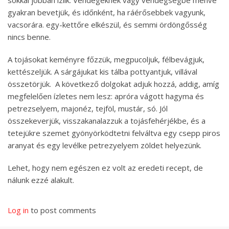
gyakran bevetjük, és időnként, ha ráérősebbek vagyunk,
vacsorára. egy-kettőre elkészül, és semmi ördöngősség
nincs benne.
A tojásokat keményre főzzük, megpucoljuk, félbevágjuk,
kettészeljük. A sárgájukat kis tálba pottyantjuk, villával
összetörjük. A következő dolgokat adjuk hozzá, addig, amíg
megfelelően ízletes nem lesz: apróra vágott hagyma és
petrezselyem, majonéz, tejföl, mustár, só. Jól
összekeverjük, visszakanalazzuk a tojásfehérjékbe, és a
tetejükre szemet gyönyörködtetni felváltva egy csepp piros
aranyat és egy levélke petrezyelyem zöldet helyezünk.
Lehet, hogy nem egészen ez volt az eredeti recept, de
nálunk ezzé alakult.
Log in
to post comments