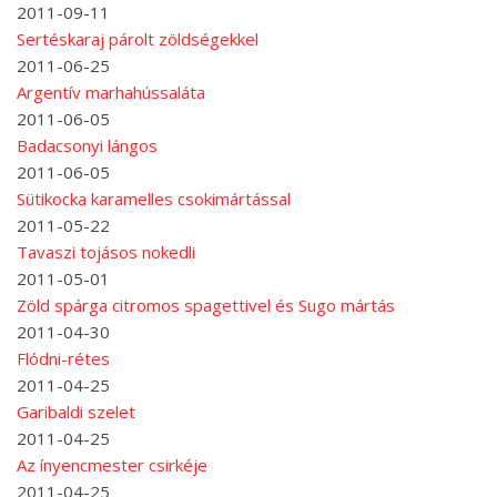
2011-09-11
Sertéskaraj párolt zöldségekkel
2011-06-25
Argentív marhahússaláta
2011-06-05
Badacsonyi lángos
2011-06-05
Sütikocka karamelles csokimártással
2011-05-22
Tavaszi tojásos nokedli
2011-05-01
Zöld spárga citromos spagettivel és Sugo mártás
2011-04-30
Flódni-rétes
2011-04-25
Garibaldi szelet
2011-04-25
Az ínyencmester csirkéje
2011-04-25