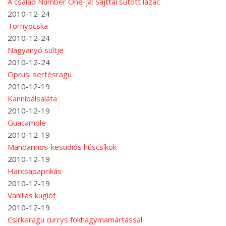
A család Number One-ja: Sajttal sütött lazac
2010-12-24
Tornyocska
2010-12-24
Nagyanyó sültje
2010-12-24
Ciprusi sertésragu
2010-12-19
Kannibálsaláta
2010-12-19
Guacamole
2010-12-19
Mandarinos-kesudiós húscsíkok
2010-12-19
Harcsapaprikás
2010-12-19
Vaníliás kuglóf
2010-12-19
Csirkeragu currys fokhagymamártással