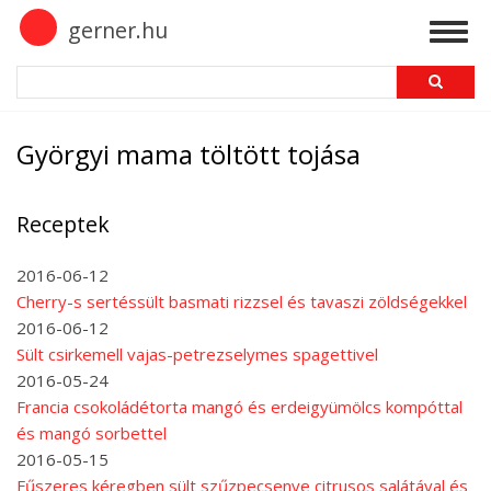
Skip
gerner.hu
Togg
to
navig
main
Search
content
Györgyi mama töltött tojása
Receptek
2016-06-12
Cherry-s sertéssült basmati rizzsel és tavaszi zöldségekkel
2016-06-12
Sült csirkemell vajas-petrezselymes spagettivel
2016-05-24
Francia csokoládétorta mangó és erdeigyümölcs kompóttal
és mangó sorbettel
2016-05-15
Fűszeres kéregben sült szűzpecsenye citrusos salátával és