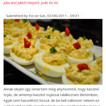
Julia and Juliett helyett: Judit és mi
Submitted by
Evi
on
Sun, 03/06/2011 - 09:31
Annak idején úgy ismertem meg anyósomtól, hogy kaszinó
tojás, de amennyi kaszinó tojással találkoztam életemben,
egyik sem hasonlított hozzá. de be kell vallonom: nekem ez
sokkal jobban ízlik. Vendégeknek vagy vendégségbe menve