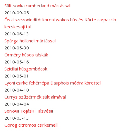
Sült sonka cumberland mártással
2010-09-05
Őszi szezonindító: koreai wokos hús és Körte carpaccio
kecskesajttal
2010-06-13
Spárga hollandi mártással
2010-05-30
Örmény húsos táskák
2010-05-16
Szicíliai húsgombócok
2010-05-01
Lyoni csirke fehérrépa Dauphois módra körettel
2010-04-10
Currys szűzérmék sült almával
2010-04-04
SonkA!!! Tojás!!! Húsvét!!!
2010-03-13
Görög citromos csirkemell