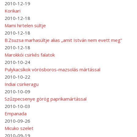
2010-12-19
Korikari
2010-12-18
Mami hirtelen sültje
2010-12-18
B.Zsuzsa marhasültje alias „amit István nem evett meg”
2010-12-18
Marokkói csirkés falatok
2010-10-24
Pulykacsíkok vörösboros-mazsolás mártással
2010-10-22
Indiai csirkeragu
2010-10-09
Szűzpecsenye görög paprikamártással
2010-10-03
Empanada
2010-09-26
Micuko szelet
2010-09-19