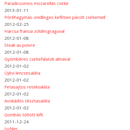
Paradicsomos mozarellás csirke
2013-01-11
Póréhagymás-snidlinges kefírben pácolt csirkemell
2012-02-25
Harcsa francia zöldésgraguval
2012-01-08
Steak au poivre
2012-01-08
Gyömbéres csirkefalatok almával
2012-01-02
Újévi lencsesaláta
2012-01-02
Fetasajtos reteksaláta
2012-01-02
Avokádós tésztasaláta
2012-01-02
Gombás töltött kifli
2011-12-24
Ischler