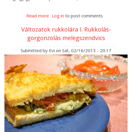
Read more
about
Log in
to post comments
Változatok
Változatok rukkolára I. Rukkolás-
rukkolára
gorgonzolás melegszendvics
II.
Rukkola
Submitted by
Evi
on
Sat, 02/16/2013 - 20:17
tojással
és
angolszalonnával