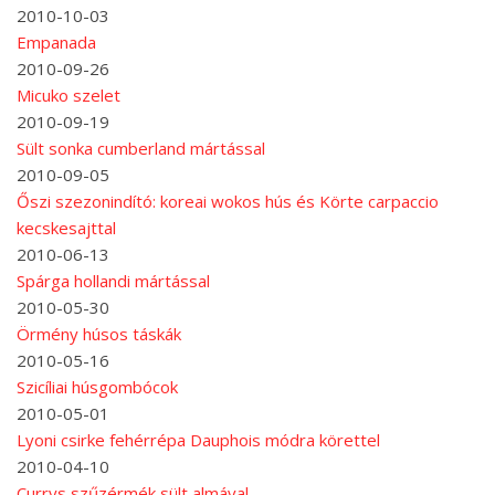
2010-10-03
Empanada
2010-09-26
Micuko szelet
2010-09-19
Sült sonka cumberland mártással
2010-09-05
Őszi szezonindító: koreai wokos hús és Körte carpaccio
kecskesajttal
2010-06-13
Spárga hollandi mártással
2010-05-30
Örmény húsos táskák
2010-05-16
Szicíliai húsgombócok
2010-05-01
Lyoni csirke fehérrépa Dauphois módra körettel
2010-04-10
Currys szűzérmék sült almával