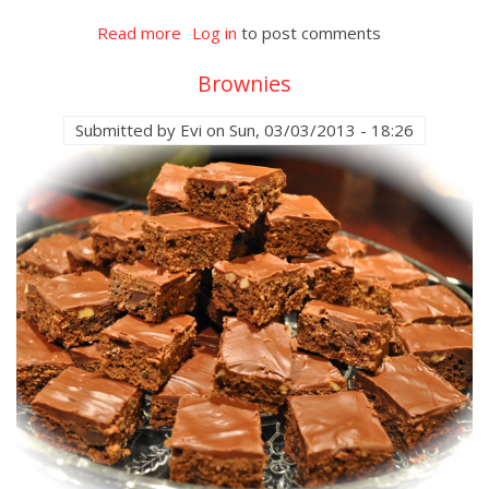
Read more
about
Log in
to post comments
Kukoricás
Brownies
palacsinta
karamellizált
Submitted by
Evi
on
Sun, 03/03/2013 - 18:26
lilahagymával