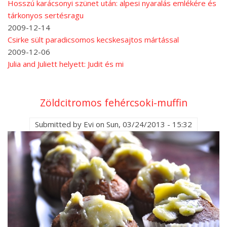
Hosszú karácsonyi szünet után: alpesi nyaralás emlékére és
tárkonyos sertésragu
2009-12-14
Csirke sült paradicsomos kecskesajtos mártással
2009-12-06
Julia and Juliett helyett: Judit és mi
Zöldcitromos fehércsoki-muffin
Submitted by
Evi
on
Sun, 03/24/2013 - 15:32