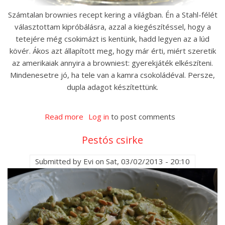
Számtalan brownies recept kering a világban. Én a Stahl-félét
választottam kipróbálásra, azzal a kiegészítéssel, hogy a
tetejére még csokimázt is kentünk, hadd legyen az a lúd
kövér. Ákos azt állapított meg, hogy már érti, miért szeretik
az amerikaiak annyira a browniest: gyerekjáték elkészíteni.
Mindenesetre jó, ha tele van a kamra csokoládéval. Persze,
dupla adagot készítettünk.
Read more
about
Log in
to post comments
Brownies
Pestós csirke
Submitted by
Evi
on
Sat, 03/02/2013 - 20:10