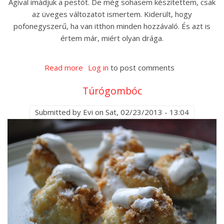
Ágival imádjuk a pestót. De még sohasem készítettem, csak
az üveges változatot ismertem. Kiderült, hogy
pofonegyszerű, ha van itthon minden hozzávaló. És azt is
értem már, miért olyan drága.
Read more
about
Log in
to post comments
Pestós
Túrógombóc
csirke
Submitted by
Evi
on
Sat, 02/23/2013 - 13:04