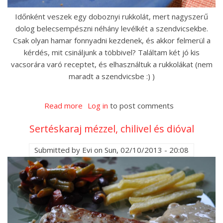
Időnként veszek egy doboznyi rukkolát, mert nagyszerű
dolog belecsempészni néhány levélkét a szendvicsekbe.
Csak olyan hamar fonnyadni kezdenek, és akkor felmerül a
kérdés, mit csináljunk a többivel? Találtam két jó kis
vacsorára varó receptet, és elhasználtuk a rukkolákat (nem
maradt a szendvicsbe :) )
Read more
about
Log in
to post comments
Változatok
Sertéskaraj mézzel, chilivel és dióval
rukkolára
I.
Submitted by
Evi
on
Sun, 02/10/2013 - 20:08
Rukkolás-
gorgonzolás
melegszendvics