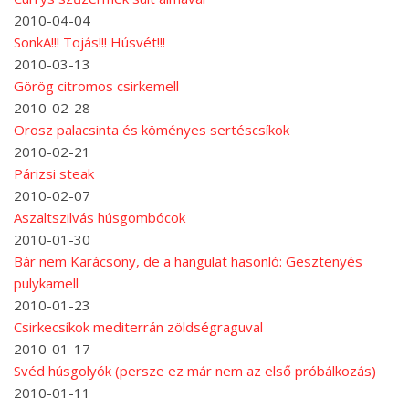
2010-04-04
SonkA!!! Tojás!!! Húsvét!!!
2010-03-13
Görög citromos csirkemell
2010-02-28
Orosz palacsinta és köményes sertéscsíkok
2010-02-21
Párizsi steak
2010-02-07
Aszaltszilvás húsgombócok
2010-01-30
Bár nem Karácsony, de a hangulat hasonló: Gesztenyés
pulykamell
2010-01-23
Csirkecsíkok mediterrán zöldségraguval
2010-01-17
Svéd húsgolyók (persze ez már nem az első próbálkozás)
2010-01-11