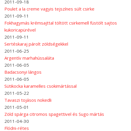
2011-09-18
Poulet a la creme vagyis tejszínes sült csirke
2011-09-11
Fokhagymás krémsajttal töltött csirkemell füstölt sajtos
kukoricapürével
2011-09-11
Sertéskaraj párolt zöldségekkel
2011-06-25
Argentív marhahússaláta
2011-06-05
Badacsonyi lángos
2011-06-05
Sütikocka karamelles csokimártással
2011-05-22
Tavaszi tojásos nokedli
2011-05-01
Zöld spárga citromos spagettivel és Sugo mártás
2011-04-30
Flódni-rétes