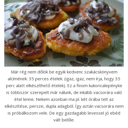
Már rég nem dőlök be egyik kedvenc szakácskönyvem
alcímének: 35 perces ételek. (igaz, igaz, nem írja, hogy 35
perc alatt elkészíthető ételek). Ez a finom kukoricalepényke
is többször szerepelt már nálunk, de inkább vacsorára való
étel lenne. Nekem azonban ma pl. két órába telt az
elkészítése, persze, dupla adagból. Így aztán vacsorára nem
is próbálkozom vele. De egy gazdagabb levessel jó ebéd
vált belőle.