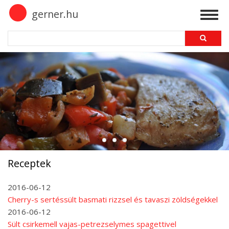
Skip
gerner.hu
Togg
to
navig
main
Search
content
Receptek
2016-06-12
Cherry-s sertéssült basmati rizzsel és tavaszi zöldségekkel
2016-06-12
Sült csirkemell vajas-petrezselymes spagettivel