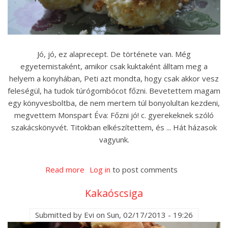
Jó, jó, ez alaprecept. De története van. Még
egyetemistaként, amikor csak kuktaként álltam meg a
helyem a konyhában, Peti azt mondta, hogy csak akkor vesz
feleségül, ha tudok túrógombócot főzni. Bevetettem magam
egy könyvesboltba, de nem mertem túl bonyolultan kezdeni,
megvettem Monspart Éva: Főzni jó! c. gyerekeknek szóló
szakácskönyvét. Titokban elkészítettem, és ... Hát házasok
vagyunk.
Read more
about
Log in
to post comments
Túrógombóc
Kakaóscsiga
Submitted by
Evi
on
Sun, 02/17/2013 - 19:26