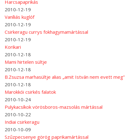
Harcsapaprikás
2010-12-19
Vaníliás kuglóf
2010-12-19
Csirkeragu currys fokhagymamártással
2010-12-19
Korikari
2010-12-18
Mami hirtelen sültje
2010-12-18
B.Zsuzsa marhasültje alias „amit István nem evett meg”
2010-12-18
Marokkói csirkés falatok
2010-10-24
Pulykacsíkok vörösboros-mazsolás mártással
2010-10-22
Indiai csirkeragu
2010-10-09
Szűzpecsenye görög paprikamártással