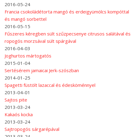
2016-05-24
Francia csokoládétorta mangó és erdeigyümölcs kompóttal
és mangó sorbettel
2016-05-15
Fűszeres kéregben sült szűzpecsenye citrusos salátával és
ropogós morzsával sült spárgával
2016-04-03
Joghurtos mártogatós
2015-01-04
Sertésérem jamaicai Jerk-szószban
2014-01-25
Spagetti füstölt lazaccal és édesköménnyel
2013-04-01
Sajtos pite
2013-03-24
Kakaós kocka
2013-03-24
Sajtropogós sárgarépával
2013-03-24