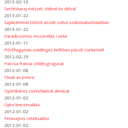
2013-02-10
Sertéskaraj mézzel, chilivel és dióval
2013-01-22
Sajtkrémmel töltött aszalt szilva szalonnaburkolatban
2013-01-22
Paradicsomos mozarellás csirke
2013-01-11
Póréhagymás-snidlinges kefírben pácolt csirkemell
2012-02-25
Harcsa francia zöldésgraguval
2012-01-08
Steak au poivre
2012-01-08
Gyömbéres csirkefalatok almával
2012-01-02
Újévi lencsesaláta
2012-01-02
Fetasajtos reteksaláta
2012-01-02