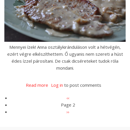
Mennyei ízek! Anna osztálykiránduláson volt a hétvégén,
ezért végre elkészíthettem. Ő ugyanis nem szereti a húst
édes ízzel párosítani. De csak dicséreteket tudok róla
mondani.
Read more
about
Log in
to post comments
Sertéskaraj
Pagination
Previous
‹‹
mézzel,
Page 2
page
chilivel
Next
››
és
page
dióval