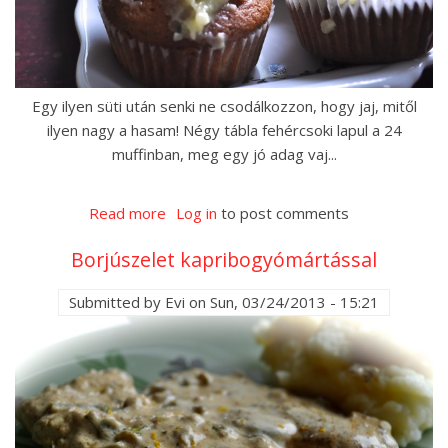
Egy ilyen süti után senki ne csodálkozzon, hogy jaj, mitől
ilyen nagy a hasam! Négy tábla fehércsoki lapul a 24
muffinban, meg egy jó adag vaj...
Read more
about
Log in
to post comments
Zöldcitromos
Borjúszelet kapribogyómártással
fehércsoki-
muffin
Submitted by
Evi
on
Sun, 03/24/2013 - 15:21