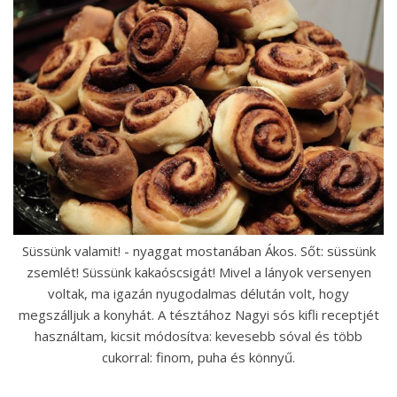
Süssünk valamit! - nyaggat mostanában Ákos. Sőt: süssünk
zsemlét! Süssünk kakaóscsigát! Mivel a lányok versenyen
voltak, ma igazán nyugodalmas délután volt, hogy
megszálljuk a konyhát. A tésztához Nagyi sós kifli receptjét
használtam, kicsit módosítva: kevesebb sóval és több
cukorral: finom, puha és könnyű.