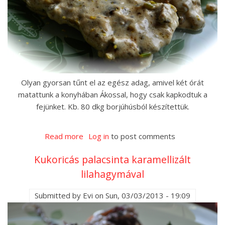
Olyan gyorsan tűnt el az egész adag, amivel két órát
matattunk a konyhában Ákossal, hogy csak kapkodtuk a
fejünket. Kb. 80 dkg borjúhúsból készítettük.
Read more
about
Log in
to post comments
Borjúszelet
Kukoricás palacsinta karamellizált
kapribogyómártással
lilahagymával
Submitted by
Evi
on
Sun, 03/03/2013 - 19:09