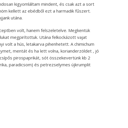
ndosan kigyomláltam mindent, és csak azt a sort
znöm kellett az ebédből ezt a harmadik fűszert.
jjank utána.
ceptben volt, hanem felszeletelve. Megkentük
ukat megpirítottuk. Utána felkockázott vajat
i volt a hús, letakarva pihenhetett. A chimichum
met, mentát és ha lett volna, korianderzöldet , jó
csípős pirospaprikát, sót összekevertünk kb 2
parika, paradicsom) és petrezselymes újkrumplit