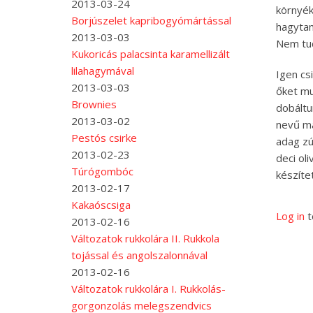
2013-03-24
környék
Borjúszelet kapribogyómártással
hagytam
2013-03-03
Nem tud
Kukoricás palacsinta karamellizált
lilahagymával
Igen cs
2013-03-03
őket mu
Brownies
dobáltu
2013-03-02
nevű má
Pestós csirke
adag zú
2013-02-23
deci ol
Túrógombóc
készíte
2013-02-17
Kakaóscsiga
Log in
t
2013-02-16
Változatok rukkolára II. Rukkola
tojással és angolszalonnával
2013-02-16
Változatok rukkolára I. Rukkolás-
gorgonzolás melegszendvics