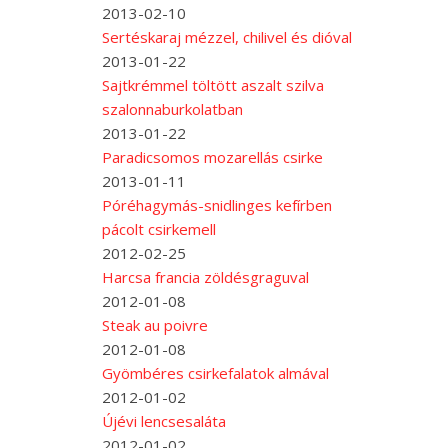
2013-02-10
Sertéskaraj mézzel, chilivel és dióval
2013-01-22
Sajtkrémmel töltött aszalt szilva
szalonnaburkolatban
2013-01-22
Paradicsomos mozarellás csirke
2013-01-11
Póréhagymás-snidlinges kefírben
pácolt csirkemell
2012-02-25
Harcsa francia zöldésgraguval
2012-01-08
Steak au poivre
2012-01-08
Gyömbéres csirkefalatok almával
2012-01-02
Újévi lencsesaláta
2012-01-02