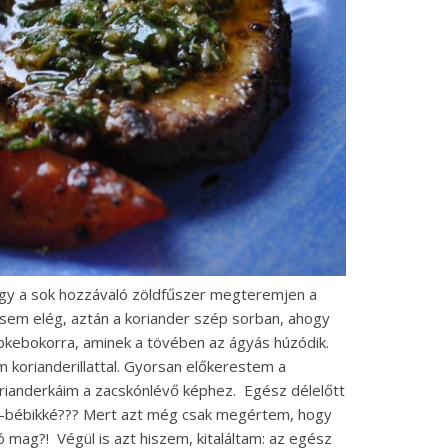
hogy a sok hozzávaló zöldfűszer megteremjen a
sem elég, aztán a koriander szép sorban, ahogy
sipkebokorra, aminek a tövében az ágyás húzódik.
m korianderillattal. Gyorsan előkerestem a
ianderkáim a zacskónlévő képhez. Egész délelőtt
or-bébikké??? Mert azt még csak megértem, hogy
ó mag?! Végül is azt hiszem, kitaláltam: az egész