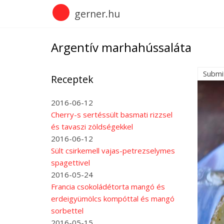
Skip
gerner.hu
to
main
content
Argentív marhahússaláta
Submi
Receptek
2016-06-12
Cherry-s sertéssült basmati rizzsel
és tavaszi zöldségekkel
2016-06-12
Sült csirkemell vajas-petrezselymes
spagettivel
2016-05-24
Francia csokoládétorta mangó és
erdeigyümölcs kompóttal és mangó
sorbettel
2016-05-15