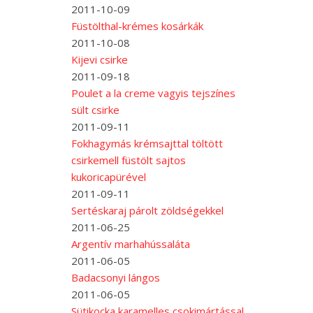
2011-10-09
Füstölthal-krémes kosárkák
2011-10-08
Kijevi csirke
2011-09-18
Poulet a la creme vagyis tejszínes
sült csirke
2011-09-11
Fokhagymás krémsajttal töltött
csirkemell füstölt sajtos
kukoricapürével
2011-09-11
Sertéskaraj párolt zöldségekkel
2011-06-25
Argentív marhahússaláta
2011-06-05
Badacsonyi lángos
2011-06-05
Sütikocka karamelles csokimártással