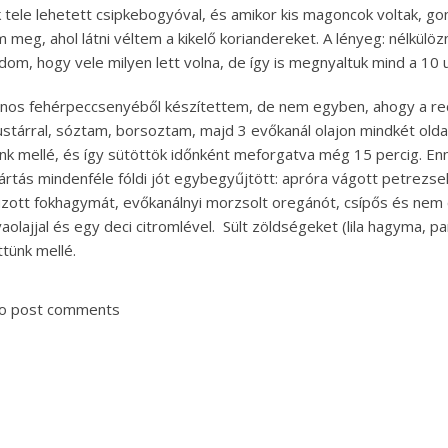
 tele lehetett csipkebogyóval, és amikor kis magoncok voltak, go
 meg, ahol látni véltem a kikelő koriandereket. A lényeg: nélkülö
om, hogy vele milyen lett volna, de így is megnyaltuk mind a 10 u
inos fehérpeccsenyéből készítettem, de nem egyben, ahogy a re
stárral, sóztam, borsoztam, majd 3 evőkanál olajon mindkét oldal
nk mellé, és így sütöttök időnként meforgatva még 15 percig. Enny
rtás mindenféle fóldi jót egybegyűjtött: apróra vágott petrezsely
zott fokhagymát, evőkanálnyi morzsolt oregánót, csípős és nem 
ivaolajjal és egy deci citromlével. Sült zöldségeket (lila hagyma, 
ttünk mellé.
o post comments