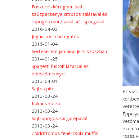
Fűszeres kéregben sült
szűzpecsenye citrusos salátával és
ropogós morzsával sült spárgával
2016-04-03
Joghurtos mártogatós
2015-01-04
Sertésérem jamaicai Jerk-szószban
2014-01-25
Spagetti füstölt lazaccal és
édesköménnyel
2013-04-01
Sajtos pite
Ez volt
2013-03-24
kertben
Kakaós kocka
vetette
2013-03-24
Éppolya
Sajtropogós sárgarépával
vetőmag
2013-03-24
ezen a 
Zöldcitromos fehércsoki-muffin
rossz v