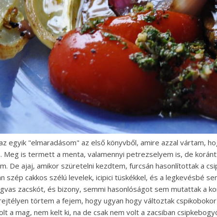
 az egyik "elmaradásom" az első könyvből, amire azzal vártam, 
. Meg is termett a menta, valamennyi petrezselyem is, de koránt
m. De ajaj, amikor szüretelni kezdtem, furcsán hasonlítottak a c
n szép cakkos szélú levelek, icipici tüskékkel, és a legkevésbé se
vas zacskót, és bizony, semmi hasonlóságot sem mutattak a kor
rejtélyen törtem a fejem, hogy ugyan hogy változtak cspikobok
olt a mag, nem kelt ki, na de csak nem volt a zacsiban csipkebogy