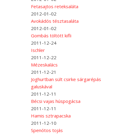
Fetasajtos reteksaláta
2012-01-02
Avokádós tésztasaláta
2012-01-02
Gombás töltött kifli
2011-12-24
Ischler
2011-12-22
Mézeskalács
2011-12-21
Joghurtban sült csirke sárgarépás
galuskával
2011-12-11
Bécsi vajas húspogácsa
2011-12-11
Hamis sztrapacska
2011-12-10
Spenótos tojás