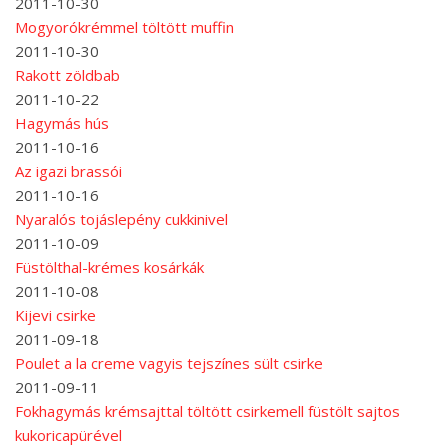
2011-10-30
Mogyorókrémmel töltött muffin
2011-10-30
Rakott zöldbab
2011-10-22
Hagymás hús
2011-10-16
Az igazi brassói
2011-10-16
Nyaralós tojáslepény cukkinivel
2011-10-09
Füstölthal-krémes kosárkák
2011-10-08
Kijevi csirke
2011-09-18
Poulet a la creme vagyis tejszínes sült csirke
2011-09-11
Fokhagymás krémsajttal töltött csirkemell füstölt sajtos
kukoricapürével