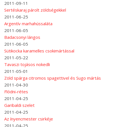
2011-09-11
Sertéskaraj párolt zöldségekkel
2011-06-25
Argentív marhahússaláta
2011-06-05
Badacsonyi lángos
2011-06-05
Sütikocka karamelles csokimártással
2011-05-22
Tavaszi tojásos nokedli
2011-05-01
Zöld spárga citromos spagettivel és Sugo mártás
2011-04-30
Flódni-rétes
2011-04-25
Garibaldi szelet
2011-04-25
Az ínyencmester csirkéje
2011-04-25