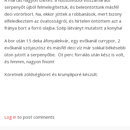
serpenyőt újból felmelegítettük, és beleöntöttünk másfél
deci vörörbort. Na, ekkor jöttek a robbanások, mert bizony
elfeledkeztem az óvatosságról, és hirtelen öntöttem azt a
fránya bort a forró olajba. Szép látványt mutatott a konyha!
A bor után 15 deka áfonyalekvár, egy evőkanál currypor, 2
evőkanál szójaszósz és másfél deci víz már sokkal békésebb
úton jutott a serpenyőbe. Öt perc forralás után kész is volt,
és hmmm, nagyon finom!
Köretnek zöldségköret és krumplipüré készült.
Log in
to post comments