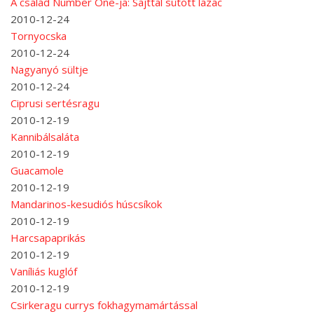
A család Number One-ja: Sajttal sütött lazac
2010-12-24
Tornyocska
2010-12-24
Nagyanyó sültje
2010-12-24
Ciprusi sertésragu
2010-12-19
Kannibálsaláta
2010-12-19
Guacamole
2010-12-19
Mandarinos-kesudiós húscsíkok
2010-12-19
Harcsapaprikás
2010-12-19
Vaníliás kuglóf
2010-12-19
Csirkeragu currys fokhagymamártással