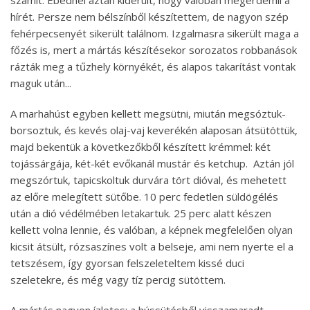
hírét. Persze nem bélszínből készítettem, de nagyon szép
fehérpecsenyét sikerült találnom. Izgalmasra sikerült maga a
főzés is, mert a mártás készítésekor sorozatos robbanások
rázták meg a tűzhely környékét, és alapos takarítást vontak
maguk után...
A marhahúst egyben kellett megsütni, miután megsóztuk-
borsoztuk, és kevés olaj-vaj keverékén alaposan átsütöttük,
majd bekentük a következőkből készített krémmel: két
tojássárgája, két-két evőkanál mustár és ketchup. Aztán jól
megszórtuk, tapicskoltuk durvára tört dióval, és mehetett
az előre melegített sütőbe. 10 perc fedetlen süldögélés
után a dió védélmében letakartuk. 25 perc alatt készen
kellett volna lennie, és valóban, a képnek megfelelően olyan
kicsit átsült, rózsaszínes volt a belseje, ami nem nyerte el a
tetszésem, így gyorsan felszeleteltem kissé duci
szeletekre, és még vagy tíz percig sütöttem.
A mártás nagyon ízletes: a hússütésből visszamaradt