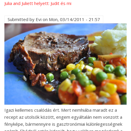
Julia and Juliett helyett: Judit és mi
Submitted by
Evi
on
Mon, 03/14/2011 - 21:57
Igazi kellemes csalódás ért. Mert nemhiába maradt ez a
recept az utolsók között, engem egyáltalán nem vonzott a
fényképe, bármennyire is gasztronómiai különlegességnek
számít. Ebédnél aztán kiderült, hogy valóban megérdemli a