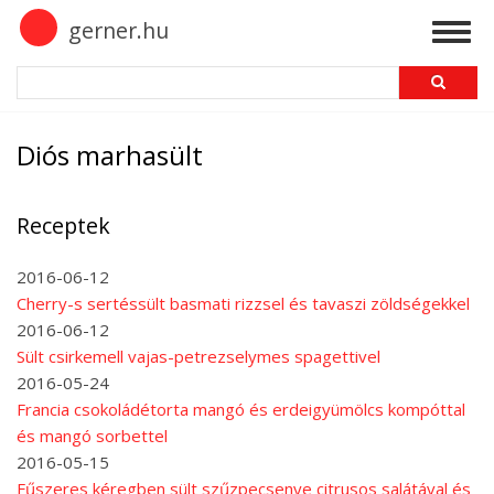
Skip
gerner.hu
Togg
to
navig
main
Search
content
Diós marhasült
Receptek
2016-06-12
Cherry-s sertéssült basmati rizzsel és tavaszi zöldségekkel
2016-06-12
Sült csirkemell vajas-petrezselymes spagettivel
2016-05-24
Francia csokoládétorta mangó és erdeigyümölcs kompóttal
és mangó sorbettel
2016-05-15
Fűszeres kéregben sült szűzpecsenye citrusos salátával és