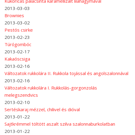
Kukoricás palacsinta karamellizált lilahagymával
2013-03-03
Brownies
2013-03-02
Pestós csirke
2013-02-23
Túrógombóc
2013-02-17
Kakaóscsiga
2013-02-16
Változatok rukkolára II. Rukkola tojással és angolszalonnával
2013-02-16
Változatok rukkolára I. Rukkolás-gorgonzolás
melegszendvics
2013-02-10
Sertéskaraj mézzel, chilivel és dióval
2013-01-22
Sajtkrémmel töltött aszalt szilva szalonnaburkolatban
2013-01-22