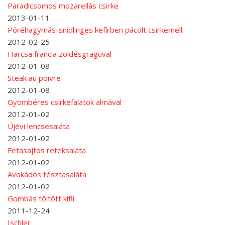
Paradicsomos mozarellás csirke
2013-01-11
Póréhagymás-snidlinges kefírben pácolt csirkemell
2012-02-25
Harcsa francia zöldésgraguval
2012-01-08
Steak au poivre
2012-01-08
Gyömbéres csirkefalatok almával
2012-01-02
Újévi lencsesaláta
2012-01-02
Fetasajtos reteksaláta
2012-01-02
Avokádós tésztasaláta
2012-01-02
Gombás töltött kifli
2011-12-24
Ischler