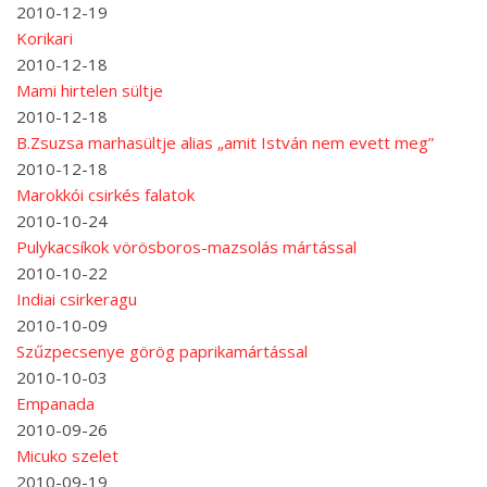
2010-12-19
Korikari
2010-12-18
Mami hirtelen sültje
2010-12-18
B.Zsuzsa marhasültje alias „amit István nem evett meg”
2010-12-18
Marokkói csirkés falatok
2010-10-24
Pulykacsíkok vörösboros-mazsolás mártással
2010-10-22
Indiai csirkeragu
2010-10-09
Szűzpecsenye görög paprikamártással
2010-10-03
Empanada
2010-09-26
Micuko szelet
2010-09-19