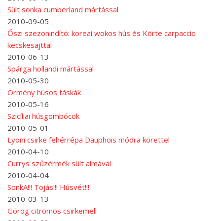
Sült sonka cumberland mártással
2010-09-05
Őszi szezonindító: koreai wokos hús és Körte carpaccio
kecskesajttal
2010-06-13
Spárga hollandi mártással
2010-05-30
Örmény húsos táskák
2010-05-16
Szicíliai húsgombócok
2010-05-01
Lyoni csirke fehérrépa Dauphois módra körettel
2010-04-10
Currys szűzérmék sült almával
2010-04-04
SonkA!!! Tojás!!! Húsvét!!!
2010-03-13
Görög citromos csirkemell