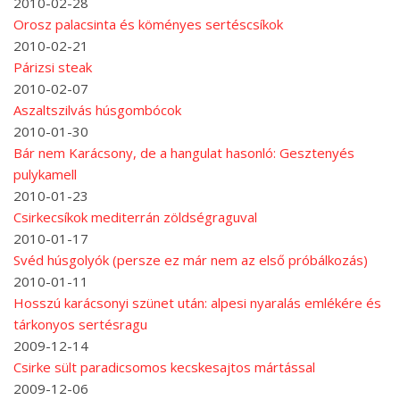
2010-02-28
Orosz palacsinta és köményes sertéscsíkok
2010-02-21
Párizsi steak
2010-02-07
Aszaltszilvás húsgombócok
2010-01-30
Bár nem Karácsony, de a hangulat hasonló: Gesztenyés
pulykamell
2010-01-23
Csirkecsíkok mediterrán zöldségraguval
2010-01-17
Svéd húsgolyók (persze ez már nem az első próbálkozás)
2010-01-11
Hosszú karácsonyi szünet után: alpesi nyaralás emlékére és
tárkonyos sertésragu
2009-12-14
Csirke sült paradicsomos kecskesajtos mártással
2009-12-06